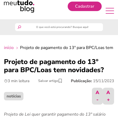
Cadastrar
Cadastrar
meutudo
início
Projeto de pagamento do 13º para BPC/Loas tem n
guia do trabalhador
Projeto de pagamento do 13º
finanças
para BPC/Loas tem novidades?
3 min leitura
Publicação:
15/11/2023
Salvar artigo
benefícios
A
A
crédito fácil
notícias
-
+
últimas notícias
Projeto de Lei quer garantir pagamento do 13º salário