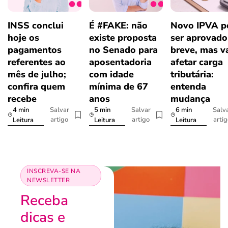
INSS conclui
É #FAKE: não
Novo IPVA p
hoje os
existe proposta
ser aprovad
pagamentos
no Senado para
breve, mas v
referentes ao
aposentadoria
afetar carga
mês de julho;
com idade
tributária:
confira quem
mínima de 67
entenda
recebe
anos
mudança
4 min
5 min
6 min
Salvar
Salvar
Salv
artigo
artigo
arti
Leitura
Leitura
Leitura
INSCREVA-SE NA
NEWSLETTER
Receba
dicas e