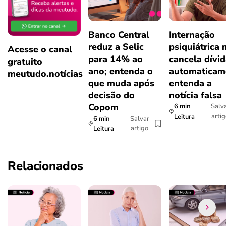
Banco Central
Internação
reduz a Selic
psiquiátrica 
Acesse o canal
para 14% ao
cancela dívi
gratuito
ano; entenda o
automaticam
meutudo.notícias
que muda após
entenda a
decisão do
notícia falsa
Copom
6 min
Salv
arti
Leitura
6 min
Salvar
artigo
Leitura
Relacionados