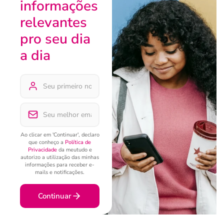
informações
relevantes
pro seu dia
a dia
Ao clicar em 'Continuar', declaro
que conheço a
Política de
Privacidade
da meutudo e
autorizo a utilização das minhas
informações para receber e-
mails e notificações.
Continuar