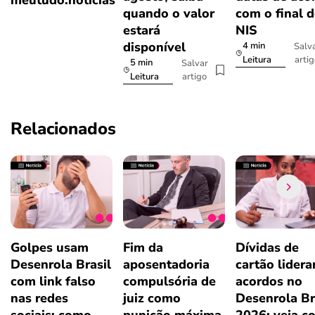
meutudo.notícias
quando o valor
com o final 
estará
NIS
disponível
4 min
Salv
arti
Leitura
5 min
Salvar
artigo
Leitura
Relacionados
Golpes usam
Fim da
Dívidas de
Desenrola Brasil
aposentadoria
cartão lider
com link falso
compulsória de
acordos no
nas redes
juiz como
Desenrola Br