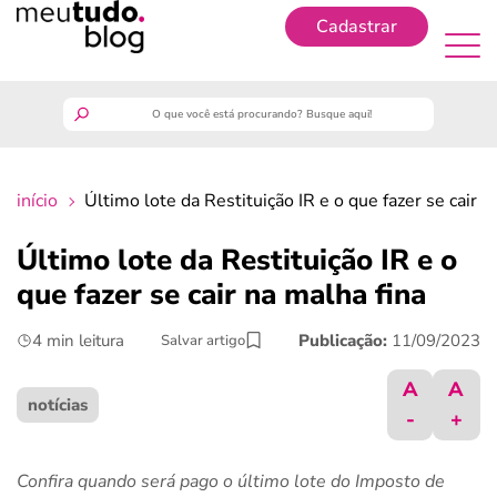
Cadastrar
Cadastrar
meutudo
início
Último lote da Restituição IR e o que fazer se cair n
guia do trabalhador
Último lote da Restituição IR e o
finanças
que fazer se cair na malha fina
4 min leitura
Publicação:
11/09/2023
Salvar artigo
benefícios
A
A
crédito fácil
notícias
-
+
últimas notícias
Confira quando será pago o último lote do Imposto de