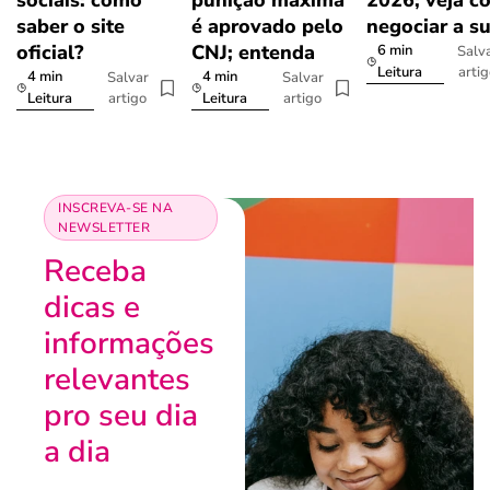
sociais: como
punição máxima
2026; veja c
saber o site
é aprovado pelo
negociar a s
oficial?
CNJ; entenda
6 min
Salv
arti
Leitura
4 min
4 min
Salvar
Salvar
artigo
artigo
Leitura
Leitura
INSCREVA-SE NA
NEWSLETTER
Receba
dicas e
informações
relevantes
pro seu dia
a dia