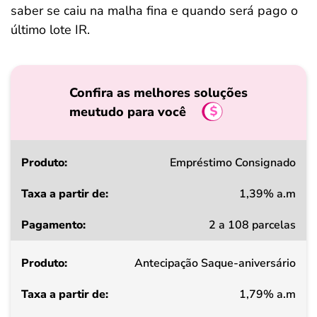
saber se caiu na malha fina e quando será pago o
último lote IR.
Confira as melhores soluções
meutudo para você
Produto
Empréstimo Consignado
1,39% a.m
Taxa
2 a 108 parcelas
a
partir
Antecipação Saque-aniversário
de
1,79% a.m