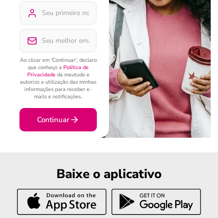
Ao clicar em 'Continuar', declaro
que conheço a
Política de
Privacidade
da meutudo e
autorizo a utilização das minhas
informações para receber e-
mails e notificações.
Continuar
Baixe o aplicativo