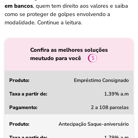
em bancos
, quem tem direito aos valores e saiba
como se proteger de golpes envolvendo a
modalidade. Continue a leitura.
Confira as melhores soluções
meutudo para você
Produto
Empréstimo Consignado
1,39% a.m
Taxa
2 a 108 parcelas
a
partir
Antecipação Saque-aniversário
de
1,79% a.m