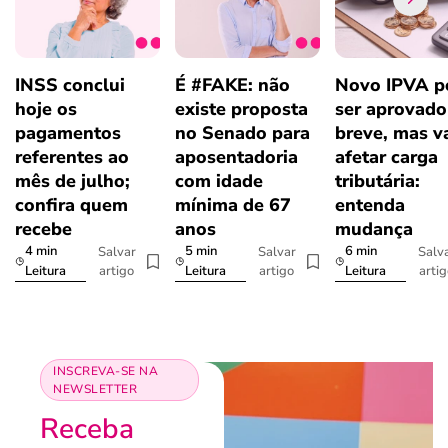
INSS conclui
É #FAKE: não
Novo IPVA p
hoje os
existe proposta
ser aprovad
pagamentos
no Senado para
breve, mas v
referentes ao
aposentadoria
afetar carga
mês de julho;
com idade
tributária:
confira quem
mínima de 67
entenda
recebe
anos
mudança
4 min
5 min
6 min
Salvar
Salvar
Salv
artigo
artigo
arti
Leitura
Leitura
Leitura
INSCREVA-SE NA
NEWSLETTER
Receba