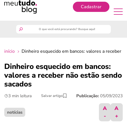
Cadastrar
Cadastrar
meutudo
início
Dinheiro esquecido em bancos: valores a receber n
guia do trabalhador
Dinheiro esquecido em bancos:
finanças
valores a receber não estão sendo
sacados
benefícios
3 min leitura
Publicação:
05/09/2023
Salvar artigo
crédito fácil
A
A
notícias
-
+
últimas notícias