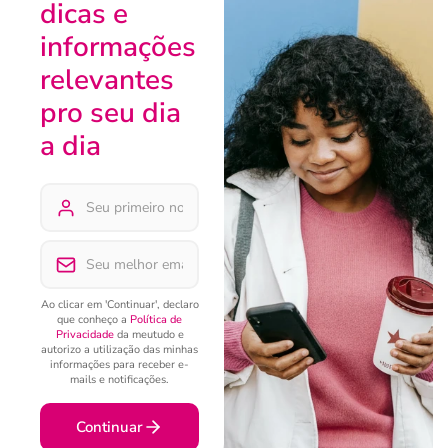
dicas e
informações
relevantes
pro seu dia
a dia
Ao clicar em 'Continuar', declaro
que conheço a
Política de
Privacidade
da meutudo e
autorizo a utilização das minhas
informações para receber e-
mails e notificações.
Continuar