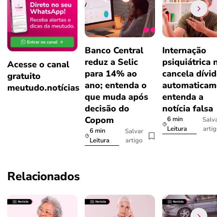
Banco Central
Internação
reduz a Selic
psiquiátrica 
Acesse o canal
para 14% ao
cancela dívi
gratuito
ano; entenda o
automaticam
meutudo.notícias
que muda após
entenda a
decisão do
notícia falsa
Copom
6 min
Salv
arti
Leitura
6 min
Salvar
artigo
Leitura
Relacionados