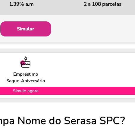
1,39% a.m
2 a 108 parcelas
Simular
Empréstimo
Saque-Aniversário
Simule agora
impa Nome do Serasa SPC?