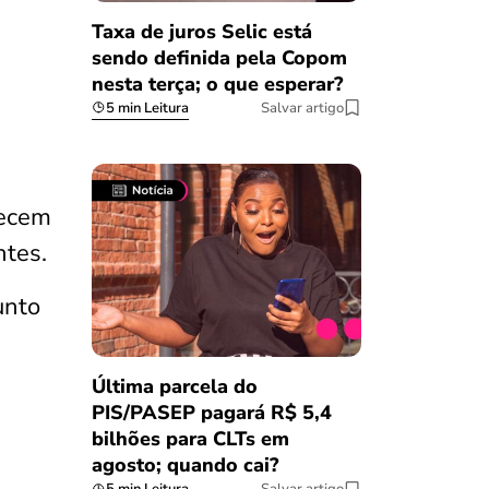
Taxa de juros Selic está
sendo definida pela Copom
nesta terça; o que esperar?
5 min Leitura
Salvar artigo
recem
ntes.
unto
Última parcela do
PIS/PASEP pagará R$ 5,4
bilhões para CLTs em
agosto; quando cai?