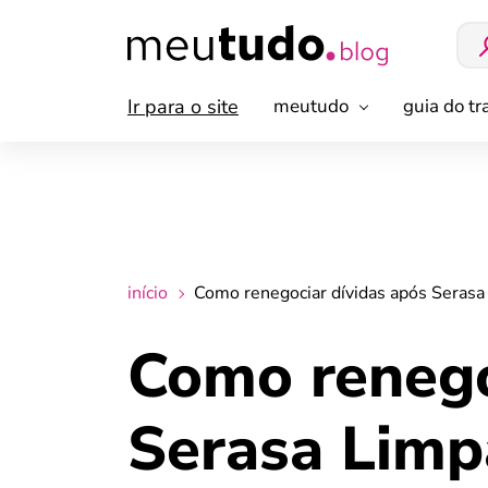
Ir para o site
meutudo
guia do t
início
Como renegociar dívidas após Serasa
Como renego
Serasa Limp