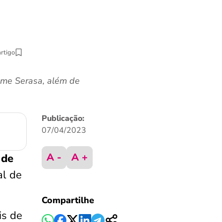
artigo
ome Serasa, além de
Publicação:
07/04/2023
A -
A +
 de
al de
Compartilhe
is de