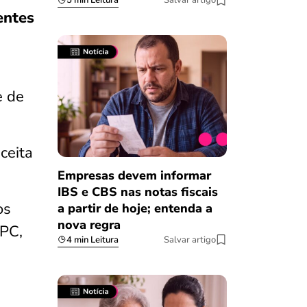
5 min Leitura
Salvar artigo
entes
e de
ceita
Empresas devem informar
IBS e CBS nas notas fiscais
os
a partir de hoje; entenda a
nova regra
SPC,
4 min Leitura
Salvar artigo