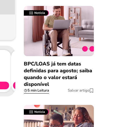
BPC/LOAS já tem datas
Consig
definidas para agosto; saiba
CL
quando o valor estará
disponível
Simule 
5 min Leitura
Salvar artigo