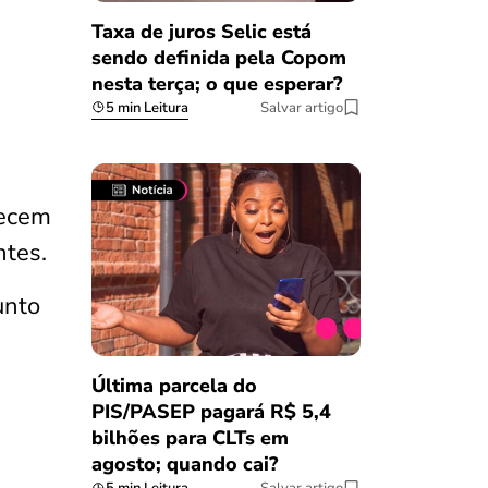
Taxa de juros Selic está
sendo definida pela Copom
nesta terça; o que esperar?
5 min Leitura
Salvar artigo
recem
ntes.
unto
Última parcela do
PIS/PASEP pagará R$ 5,4
bilhões para CLTs em
agosto; quando cai?