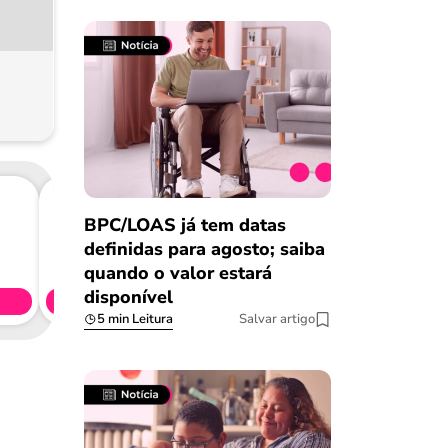
BPC/LOAS já tem datas
Consig
definidas para agosto; saiba
CL
quando o valor estará
disponível
Simule 
5 min Leitura
Salvar artigo