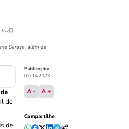
artigo
ome Serasa, além de
Publicação:
07/04/2023
A -
A +
 de
al de
Compartilhe
is de