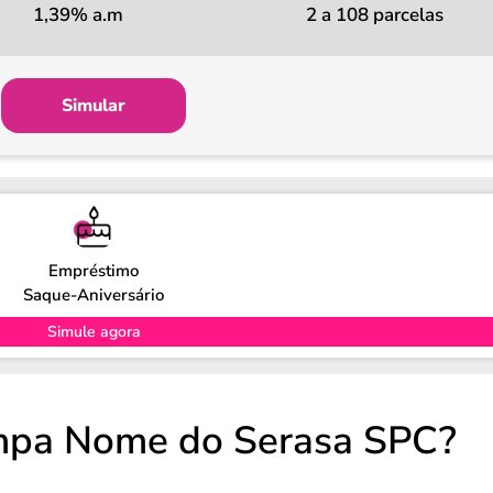
1,39% a.m
2 a 108 parcelas
Simular
Empréstimo
Saque-Aniversário
Simule agora
impa Nome do Serasa SPC?