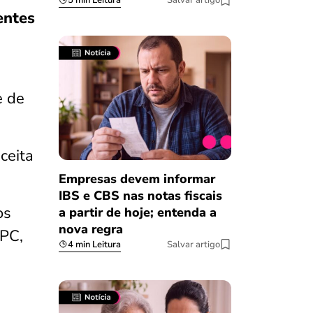
5 min Leitura
Salvar artigo
entes
e de
ceita
Empresas devem informar
IBS e CBS nas notas fiscais
os
a partir de hoje; entenda a
nova regra
SPC,
4 min Leitura
Salvar artigo