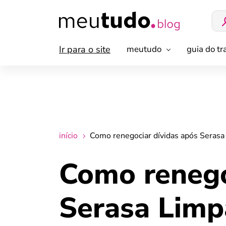
Ir para o site
meutudo
guia do t
início
Como renegociar dívidas após Serasa
Como renego
Serasa Limp