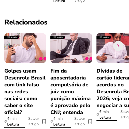
artigo
Leitura
Relacionados
Golpes usam
Fim da
Dívidas de
Desenrola Brasil
aposentadoria
cartão lider
com link falso
compulsória de
acordos no
nas redes
juiz como
Desenrola Br
sociais: como
punição máxima
2026; veja c
saber o site
é aprovado pelo
negociar a s
oficial?
CNJ; entenda
6 min
Salv
arti
Leitura
4 min
4 min
Salvar
Salvar
artigo
artigo
Leitura
Leitura