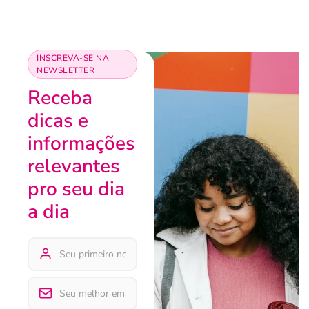
INSCREVA-SE NA
NEWSLETTER
Receba
dicas e
informações
relevantes
pro seu dia
a dia