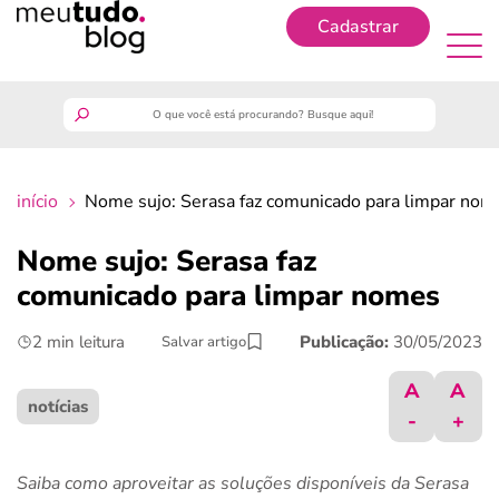
Cadastrar
Cadastrar
meutudo
início
Nome sujo: Serasa faz comunicado para limpar nom
guia do trabalhador
Nome sujo: Serasa faz
finanças
comunicado para limpar nomes
2 min leitura
Publicação:
30/05/2023
Salvar artigo
benefícios
A
A
crédito fácil
notícias
-
+
últimas notícias
Saiba como aproveitar as soluções disponíveis da Serasa