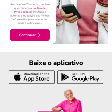
Ao clicar em 'Continuar', declaro
que conheço a
Política de
Privacidade
da meutudo e
autorizo a utilização das minhas
informações para receber e-
mails e notificações.
Continuar
Baixe o aplicativo