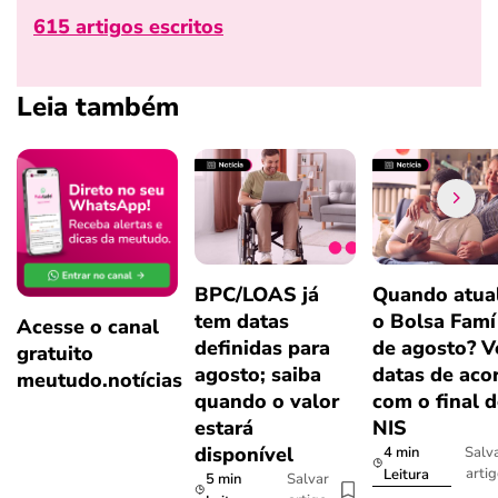
615 artigos escritos
Leia também
BPC/LOAS já
Quando atual
tem datas
o Bolsa Famí
Acesse o canal
definidas para
de agosto? V
gratuito
agosto; saiba
datas de aco
meutudo.notícias
quando o valor
com o final 
estará
NIS
disponível
4 min
Salv
arti
Leitura
5 min
Salvar