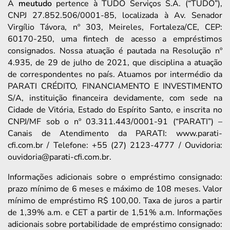
A
meutudo
pertence à TUDO Serviços S.A. (“TUDO”),
CNPJ 27.852.506/0001-85, localizada à Av. Senador
Virgílio Távora, nº 303, Meireles, Fortaleza/CE, CEP:
60170-250, uma fintech de acesso a empréstimos
consignados. Nossa atuação é pautada na Resolução nº
4.935, de 29 de julho de 2021, que disciplina a atuação
de correspondentes no país. Atuamos por intermédio da
PARATI CRÉDITO, FINANCIAMENTO E INVESTIMENTO
S/A, instituição financeira devidamente, com sede na
Cidade de Vitória, Estado do Espírito Santo, e inscrita no
CNPJ/MF sob o nº 03.311.443/0001-91 (“PARATI”) –
Canais de Atendimento da PARATI: www.parati-
cfi.com.br / Telefone: +55 (27) 2123-4777 / Ouvidoria:
ouvidoria@parati-cfi.com.br.
Informações adicionais sobre o empréstimo consignado:
prazo mínimo de 6 meses e máximo de 108 meses. Valor
mínimo de empréstimo R$ 100,00. Taxa de juros a partir
de 1,39% a.m. e CET a partir de 1,51% a.m. Informações
adicionais sobre portabilidade de empréstimo consignado: