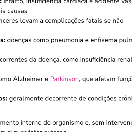
:
infarto, insuficiência cardíaca e acidente vas
ais causas
nceres levam a complicações fatais se não
s:
doenças como pneumonia e enfisema pul
orrentes da doença, como insuficiência renal
omo Alzheimer e
Parkinson
, que afetam funç
os:
geralmente decorrente de condições crôn
mento interno do organismo e, sem interven