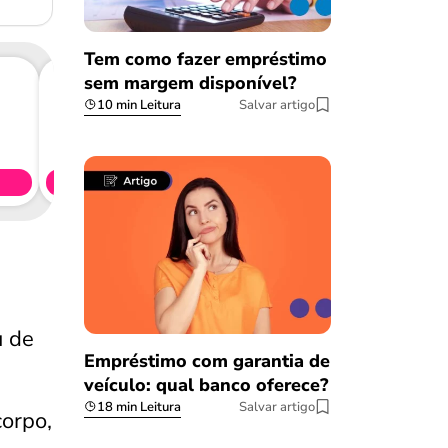
Tem como fazer empréstimo
sem margem disponível?
10 min Leitura
Salvar artigo
Consig
CL
Simule 
u de
Empréstimo com garantia de
veículo: qual banco oferece?
18 min Leitura
Salvar artigo
corpo,