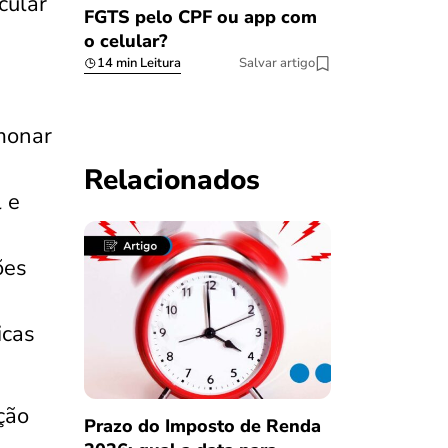
cular
FGTS pelo CPF ou app com
o celular?
14 min Leitura
Salvar artigo
monar
Relacionados
 e
ões
icas
ção
Prazo do Imposto de Renda