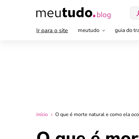
Ir para o site
meutudo
guia do t
início
O que é morte natural e como ela oco
O que é mor