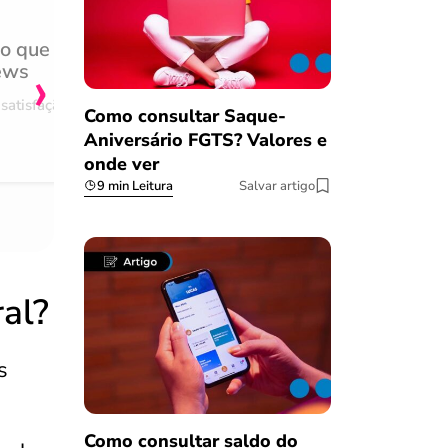
do que
Achei muito rápido, sem 
›
ews
burocracia
satisfação
Comentário retirado da nossa pes
Como consultar Saque-
08/03/2023
Aniversário FGTS? Valores e
onde ver
9 min Leitura
Salvar artigo
al?
s
Como consultar saldo do