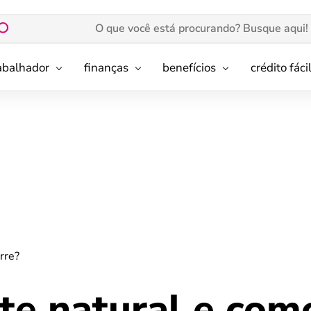
rabalhador
finanças
benefícios
crédito fáci
rre?
te natural e com