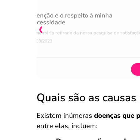
Atenção e o respeito à minha
‹
necessidade
Comentário retirado da nossa pesquisa de satisfaçã
07/03/2023
Quais são as causas
Existem inúmeras
doenças que p
entre elas, incluem: