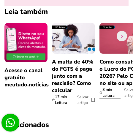
Leia também
A multa de 40%
Como consul
do FGTS é paga
o Lucro do 
Acesse o canal
junto com a
2026? Pelo 
gratuito
rescisão? Como
no site ou a
meutudo.notícias
calcular
8 min
Salv
arti
Leitura
17 min
Salvar
artigo
Leitura
Relacionados