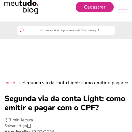
Cadastrar
Cadastrar
meutudo
guia do trabalhador
finanças
início
Segunda via da conta Light: como emitir e pagar co
benefícios
Segunda via da conta Light: como
emitir e pagar com o CPF?
crédito fácil
9 min leitura
últimas notícias
Salvar artigo