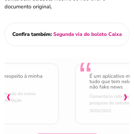
documento original.
Confira também:
Segunda via do boleto Caixa
o respeito à minha
É um aplicativo mu
de
tudo que tem nele 
não fake news
‹
›
retirado da nossa
Comentário retirado 
 satisfação
pesquisa de satisfaçã
30/01/2023