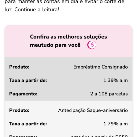
para manter as contas em dia e evitar o corte de
luz. Continue a leitura!
Confira as melhores soluções
meutudo para você
Produto
Empréstimo Consignado
1,39% a.m
Taxa
2 a 108 parcelas
a
partir
Antecipação Saque-aniversário
de
1,79% a.m
Pagamento