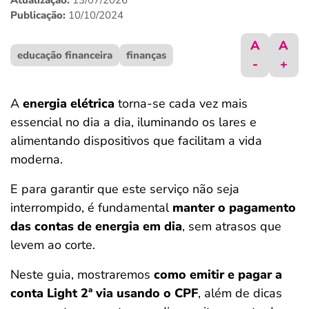
Atualização:
13/07/2026
ferramentas
Publicação:
10/10/2024
A
A
educação financeira
finanças
-
+
A
energia elétrica
torna-se cada vez mais
essencial no dia a dia, iluminando os lares e
alimentando dispositivos que facilitam a vida
moderna.
E para garantir que este serviço não seja
interrompido, é fundamental
manter o pagamento
das contas de energia em dia
, sem atrasos que
levem ao corte.
Neste guia, mostraremos
como emitir e pagar a
conta Light 2ª via usando o CPF
, além de dicas