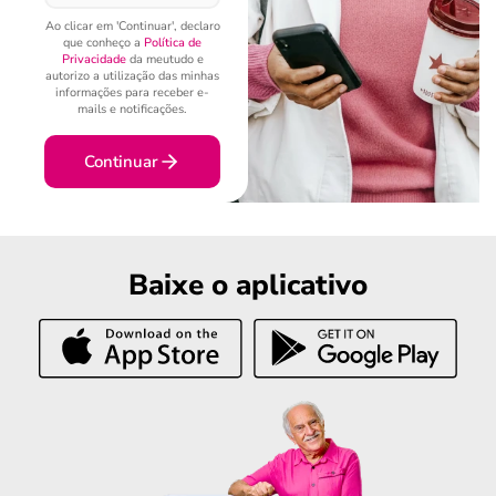
Ao clicar em 'Continuar', declaro
que conheço a
Política de
Privacidade
da meutudo e
autorizo a utilização das minhas
informações para receber e-
mails e notificações.
Continuar
Baixe o aplicativo