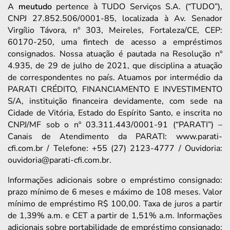
A
meutudo
pertence à TUDO Serviços S.A. (“TUDO”),
CNPJ 27.852.506/0001-85, localizada à Av. Senador
Virgílio Távora, nº 303, Meireles, Fortaleza/CE, CEP:
60170-250, uma fintech de acesso a empréstimos
consignados. Nossa atuação é pautada na Resolução nº
4.935, de 29 de julho de 2021, que disciplina a atuação
de correspondentes no país. Atuamos por intermédio da
PARATI CRÉDITO, FINANCIAMENTO E INVESTIMENTO
S/A, instituição financeira devidamente, com sede na
Cidade de Vitória, Estado do Espírito Santo, e inscrita no
CNPJ/MF sob o nº 03.311.443/0001-91 (“PARATI”) –
Canais de Atendimento da PARATI: www.parati-
cfi.com.br / Telefone: +55 (27) 2123-4777 / Ouvidoria:
ouvidoria@parati-cfi.com.br.
Informações adicionais sobre o empréstimo consignado:
prazo mínimo de 6 meses e máximo de 108 meses. Valor
mínimo de empréstimo R$ 100,00. Taxa de juros a partir
de 1,39% a.m. e CET a partir de 1,51% a.m. Informações
adicionais sobre portabilidade de empréstimo consignado: