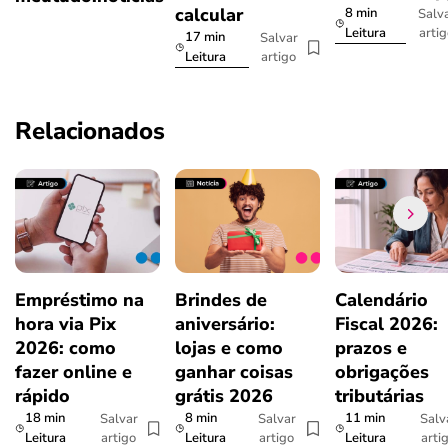
calcular
8 min
Salv
arti
Leitura
17 min
Salvar
artigo
Leitura
Relacionados
Empréstimo na
Brindes de
Calendário
hora via Pix
aniversário:
Fiscal 2026:
2026: como
lojas e como
prazos e
fazer online e
ganhar coisas
obrigações
rápido
grátis 2026
tributárias
18 min
8 min
11 min
Salvar
Salvar
Salv
artigo
artigo
arti
Leitura
Leitura
Leitura