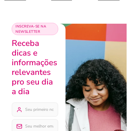
INSCREVA-SE NA
NEWSLETTER
Receba
dicas e
informações
relevantes
pro seu dia
a dia