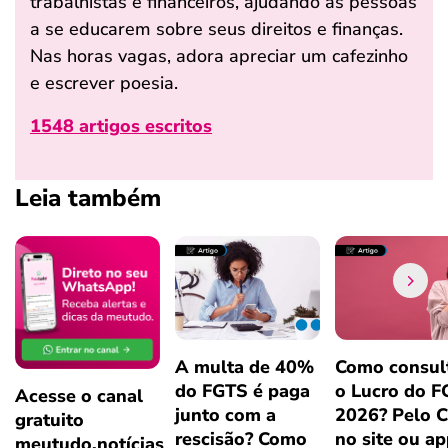
trabalhistas e financeiros, ajudando as pessoas
a se educarem sobre seus direitos e finanças.
Nas horas vagas, adora apreciar um cafezinho
e escrever poesia.
1548 artigos escritos
Leia também
A multa de 40%
Como consul
do FGTS é paga
o Lucro do 
Acesse o canal
junto com a
2026? Pelo 
gratuito
rescisão? Como
no site ou a
meutudo.notícias