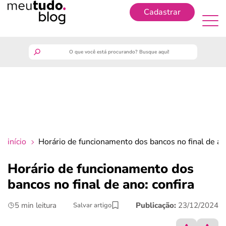
Cadastrar
Cadastrar
meutudo
guia do trabalhador
finanças
início
Horário de funcionamento dos bancos no final de ano
benefícios
Horário de funcionamento dos
bancos no final de ano: confira
crédito fácil
5 min leitura
Publicação:
23/12/2024
Salvar artigo
últimas notícias