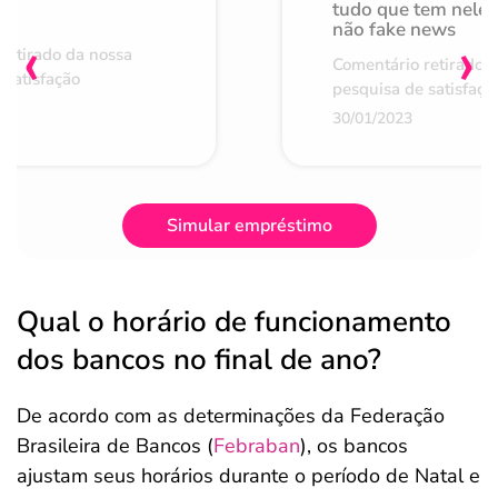
de
tudo que tem nele 
não fake news
‹
›
retirado da nossa
Comentário retirado 
 satisfação
pesquisa de satisfaçã
30/01/2023
Simular empréstimo
Qual o horário de funcionamento
dos bancos no final de ano?
De acordo com as determinações da Federação
Brasileira de Bancos (
Febraban
), os bancos
ajustam seus horários durante o período de Natal e