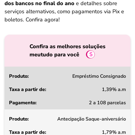
dos bancos no final do ano
e detalhes sobre
serviços alternativos, como pagamentos via Pix e
boletos. Confira agora!
Confira as melhores soluções
meutudo para você
Produto
Empréstimo Consignado
1,39% a.m
Taxa
2 a 108 parcelas
a
partir
Antecipação Saque-aniversário
de
1,79% a.m