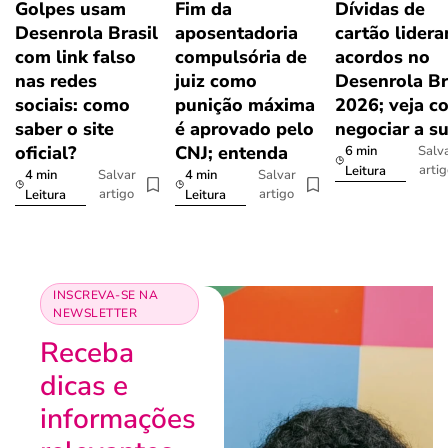
Golpes usam
Fim da
Dívidas de
Desenrola Brasil
aposentadoria
cartão lider
com link falso
compulsória de
acordos no
nas redes
juiz como
Desenrola Br
sociais: como
punição máxima
2026; veja c
saber o site
é aprovado pelo
negociar a s
oficial?
CNJ; entenda
6 min
Salv
arti
Leitura
4 min
4 min
Salvar
Salvar
artigo
artigo
Leitura
Leitura
INSCREVA-SE NA
NEWSLETTER
Receba
dicas e
informações