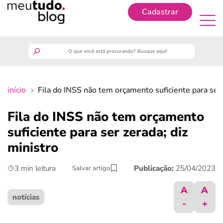
Cadastrar
Cadastrar
meutudo
início
Fila do INSS não tem orçamento suficiente para ser 
guia do trabalhador
Fila do INSS não tem orçamento
finanças
suficiente para ser zerada; diz
ministro
benefícios
3 min leitura
Publicação:
25/04/2023
Salvar artigo
crédito fácil
A
A
notícias
-
+
últimas notícias