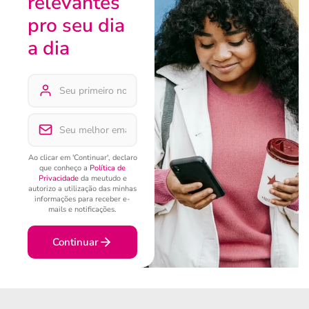
relevantes
pro seu dia
a dia
Ao clicar em 'Continuar', declaro
que conheço a
Política de
Privacidade
da meutudo e
autorizo a utilização das minhas
informações para receber e-
mails e notificações.
Continuar