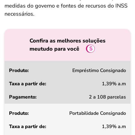
medidas do governo e fontes de recursos do INSS
necessários.
Confira as melhores soluções
meutudo para você
Produto
Empréstimo Consignado
1,39% a.m
Taxa
2 a 108 parcelas
a
partir
Portabilidade Consignado
de
1,39% a.m