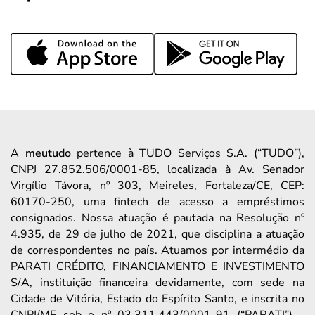
A
meutudo
pertence à TUDO Serviços S.A. (“TUDO”),
CNPJ 27.852.506/0001-85, localizada à Av. Senador
Virgílio Távora, nº 303, Meireles, Fortaleza/CE, CEP:
60170-250, uma fintech de acesso a empréstimos
consignados. Nossa atuação é pautada na Resolução nº
4.935, de 29 de julho de 2021, que disciplina a atuação
de correspondentes no país. Atuamos por intermédio da
PARATI CRÉDITO, FINANCIAMENTO E INVESTIMENTO
S/A, instituição financeira devidamente, com sede na
Cidade de Vitória, Estado do Espírito Santo, e inscrita no
CNPJ/MF sob o nº 03.311.443/0001-91 (“PARATI”) –