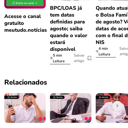
BPC/LOAS já
Quando atual
tem datas
o Bolsa Famí
Acesse o canal
definidas para
de agosto? V
gratuito
agosto; saiba
datas de aco
meutudo.notícias
quando o valor
com o final 
estará
NIS
disponível
4 min
Salv
arti
Leitura
5 min
Salvar
artigo
Leitura
Relacionados