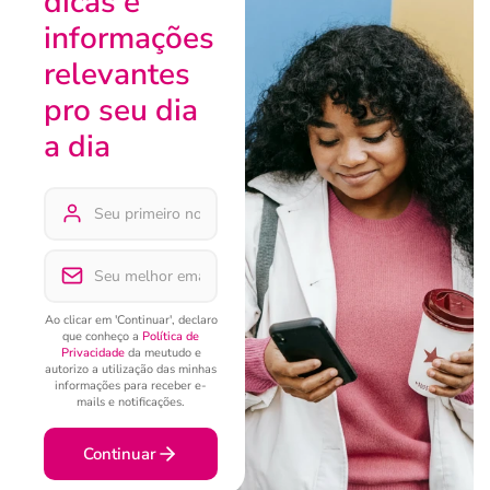
dicas e
informações
relevantes
pro seu dia
a dia
Ao clicar em 'Continuar', declaro
que conheço a
Política de
Privacidade
da meutudo e
autorizo a utilização das minhas
informações para receber e-
mails e notificações.
Continuar