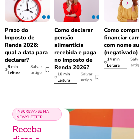
Prazo do
Como declarar
Como compra
Imposto de
pensão
financiar car
Renda 2026:
alimentícia
com nome su
qual a data para
recebida e paga
(negativado)
declarar?
no Imposto de
14 min
Salv
arti
Leitura
Renda 2026?
9 min
Salvar
artigo
Leitura
10 min
Salvar
artigo
Leitura
INSCREVA-SE NA
NEWSLETTER
Receba