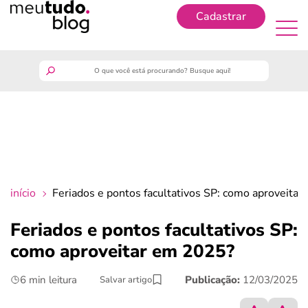
Cadastrar
Cadastrar
meutudo
guia do trabalhador
finanças
início
Feriados e pontos facultativos SP: como aproveita
benefícios
Feriados e pontos facultativos SP:
como aproveitar em 2025?
crédito fácil
6 min leitura
Publicação:
12/03/2025
Salvar artigo
últimas notícias