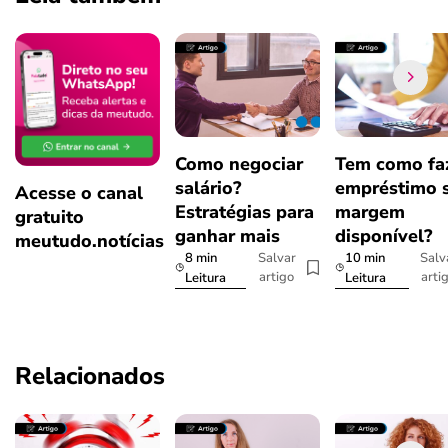
Como negociar
Tem como fa
salário?
empréstimo 
Acesse o canal
Estratégias para
margem
gratuito
ganhar mais
disponível?
meutudo.notícias
8 min
10 min
Salvar
Salv
artigo
arti
Leitura
Leitura
Relacionados