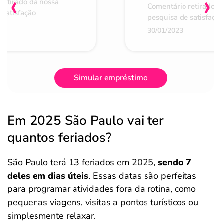
‹
›
retirado da nossa
Comentário retirado 
 satisfação
pesquisa de satisfaçã
30/01/2023
Simular empréstimo
Em 2025 São Paulo vai ter
quantos feriados?
São Paulo terá 13 feriados em 2025,
sendo 7
deles em dias úteis
. Essas datas são perfeitas
para programar atividades fora da rotina, como
pequenas viagens, visitas a pontos turísticos ou
simplesmente relaxar.