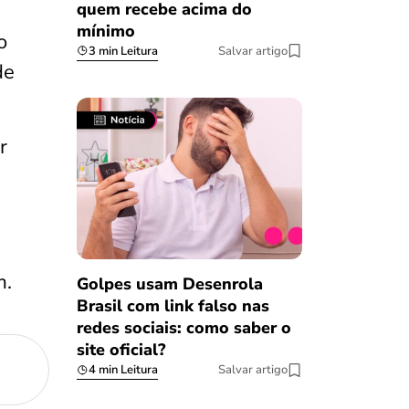
quem recebe acima do
mínimo
o
3 min Leitura
Salvar artigo
de
r
m.
Golpes usam Desenrola
Brasil com link falso nas
redes sociais: como saber o
site oficial?
4 min Leitura
Salvar artigo