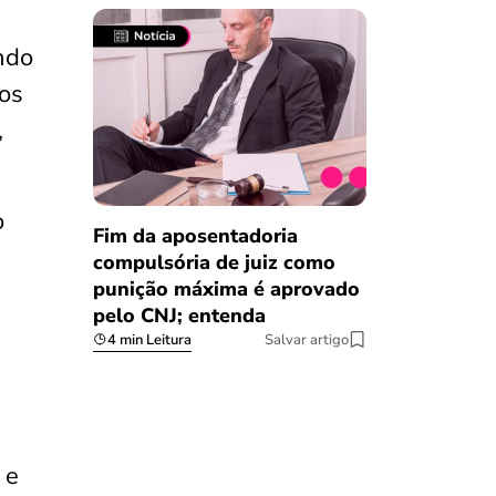
ndo
os
,
o
Fim da aposentadoria
compulsória de juiz como
punição máxima é aprovado
pelo CNJ; entenda
4 min Leitura
Salvar artigo
 e