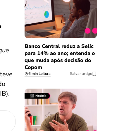
o
Banco Central reduz a Selic
 que
para 14% ao ano; entenda o
que muda após decisão do
Copom
teve
6 min Leitura
Salvar artigo
do
IB).