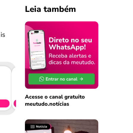
Leia também
is
Consig
CL
Acesse o canal gratuito
meutudo.notícias
Simule 