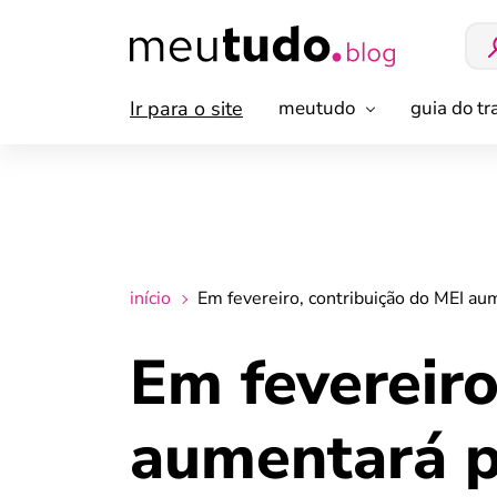
Ir para o site
meutudo
guia do t
início
Em fevereiro, contribuição do MEI a
Em fevereiro
aumentará p