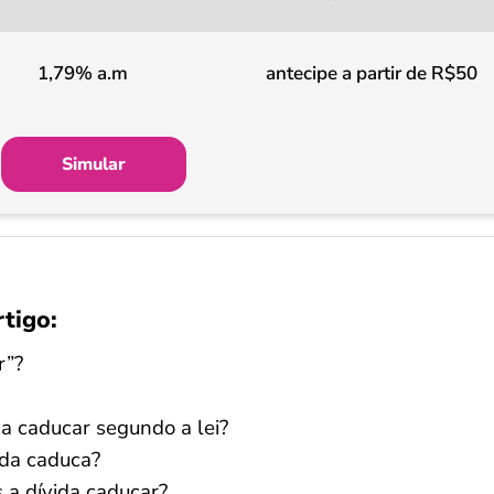
1,79% a.m
antecipe a partir de R$50
Simular
rtigo:
r”?
da caducar segundo a lei?
ida caduca?
 a dívida caducar?