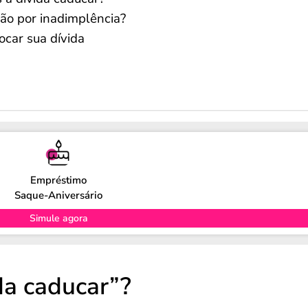
ção por inadimplência?
ocar sua dívida
Empréstimo
Saque-Aniversário
Simule agora
ida caducar”?