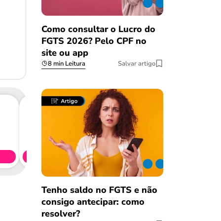
Como consultar o Lucro do
FGTS 2026? Pelo CPF no
site ou app
8 min Leitura
Salvar artigo
Consig
CL
Simule 
Tenho saldo no FGTS e não
consigo antecipar: como
resolver?