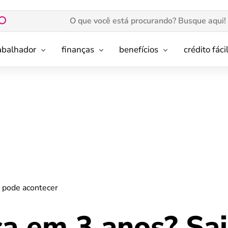
rabalhador
finanças
benefícios
crédito fáci
e pode acontecer
ca em 3 anos? Sa