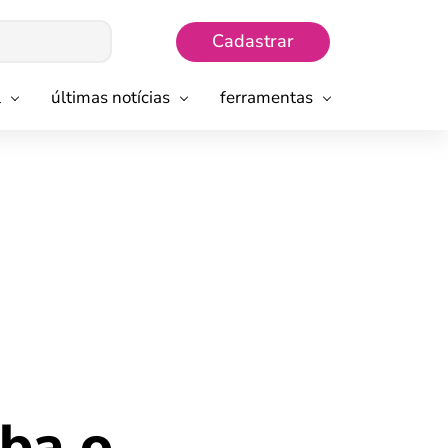
Cadastrar
l
últimas notícias
ferramentas
iba o