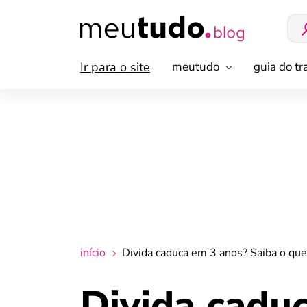
Ir para o site
meutudo
guia do t
início
Divida caduca em 3 anos? Saiba o qu
Divida cadu