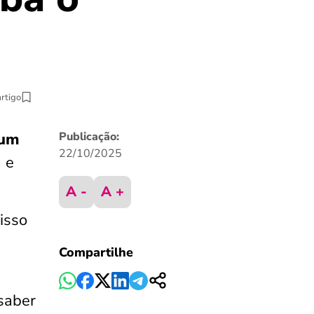
artigo
 um
Publicação:
22/10/2025
 e
A -
A +
isso
Compartilhe
saber