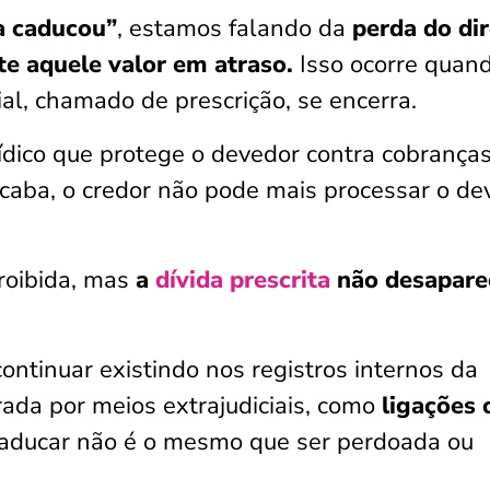
a caducou”
, estamos falando da
perda do dir
te aquele valor em atraso.
Isso ocorre quan
ial, chamado de prescrição, se encerra.
ídico que protege o devedor contra cobrança
acaba, o credor não pode mais processar o de
proibida, mas
a
dívida prescrita
não desapare
ntinuar existindo nos registros internos da
ada por meios extrajudiciais, como
ligações 
caducar não é o mesmo que ser perdoada ou