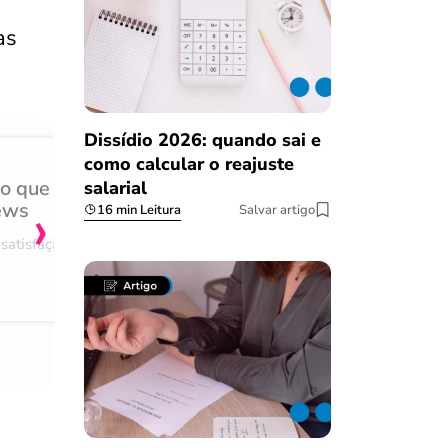
as
Dissídio 2026: quando sai e
como calcular o reajuste
do que
Achei muito rápido, sem 
salarial
›
ews
burocracia
16 min Leitura
Salvar artigo
satisfação
Comentário retirado da nossa pes
08/03/2023