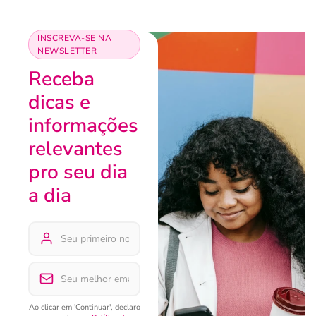
INSCREVA-SE NA
NEWSLETTER
Receba
dicas e
informações
relevantes
pro seu dia
a dia
Ao clicar em 'Continuar', declaro