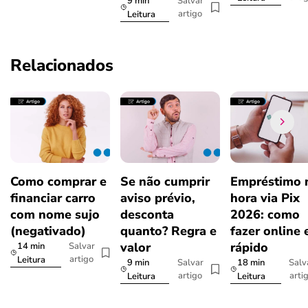
9 min
Salvar
artigo
Leitura
Relacionados
Como comprar e
Se não cumprir
Empréstimo 
financiar carro
aviso prévio,
hora via Pix
com nome sujo
desconta
2026: como
(negativado)
quanto? Regra e
fazer online 
valor
rápido
14 min
Salvar
artigo
Leitura
9 min
18 min
Salvar
Salv
artigo
arti
Leitura
Leitura