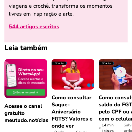
viagens e crochê, transforma os momentos
livres em inspiração e arte.
544 artigos escritos
Leia também
Como consultar
Como consul
Saque-
saldo do FG
Acesse o canal
Aniversário
pelo CPF ou 
gratuito
FGTS? Valores e
com o celula
meutudo.notícias
onde ver
14 min
Salv
arti
Leitura