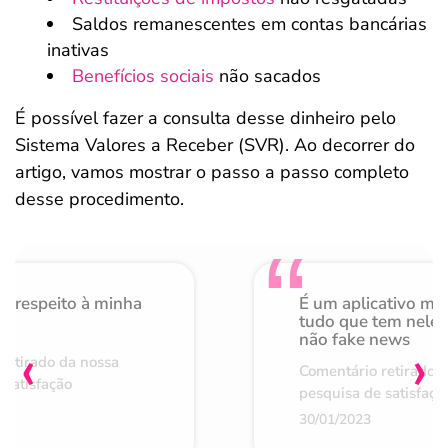
Saldos remanescentes em contas bancárias
inativas
Benefícios sociais
não sacados
É possível fazer a consulta desse dinheiro pelo
Sistema Valores a Receber (SVR). Ao decorrer do
artigo, vamos mostrar o passo a passo completo
desse procedimento.
o respeito à minha
É um aplicativo mu
de
tudo que tem nele 
não fake news
‹
›
retirado da nossa
Comentário retirado 
 satisfação
pesquisa de satisfaçã
30/01/2023