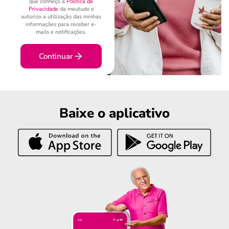
que conheço a
Política de
Privacidade
da meutudo e
autorizo a utilização das minhas
informações para receber e-
mails e notificações.
Continuar
Baixe o aplicativo