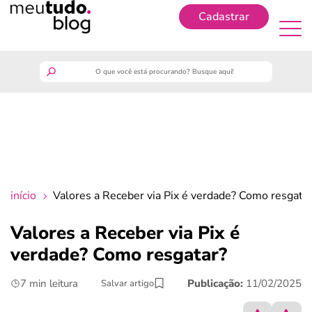
Cadastrar
Cadastrar
meutudo
guia do trabalhador
finanças
início
Valores a Receber via Pix é verdade? Como resgata
benefícios
Valores a Receber via Pix é
verdade? Como resgatar?
crédito fácil
7 min leitura
Publicação:
11/02/2025
Salvar artigo
últimas notícias