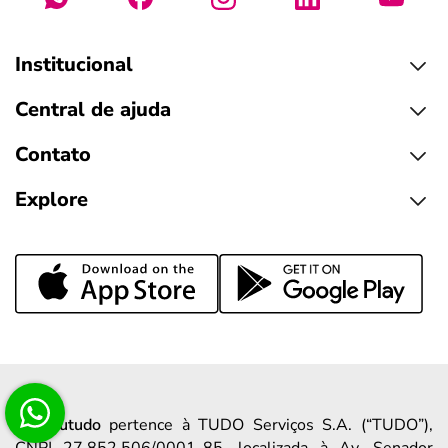
Institucional
Central de ajuda
Contato
Explore
A
meutudo
pertence à TUDO Serviços S.A. (“TUDO”),
CNPJ 27.852.506/0001-85, localizada à Av. Senador