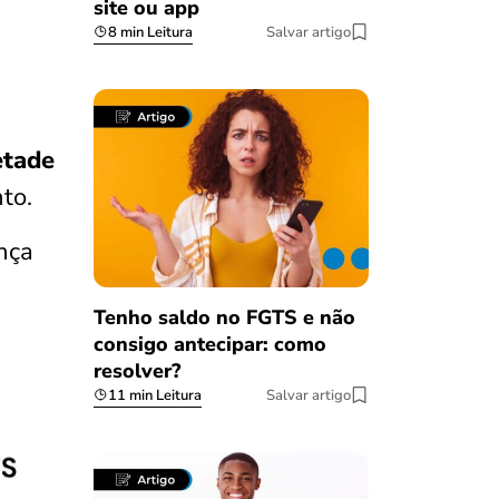
site ou app
8 min Leitura
Salvar artigo
tade
nto.
nça
Tenho saldo no FGTS e não
consigo antecipar: como
resolver?
11 min Leitura
Salvar artigo