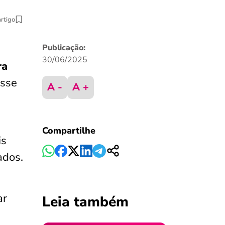
artigo
Publicação:
30/06/2025
ra
esse
A -
A +
Compartilhe
is
ados.
ar
Leia também