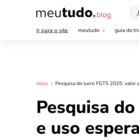
Ir para o site
meutudo
guia do t
início
Pesquisa do lucro FGTS 2025: valor 
Pesquisa do
e uso esper