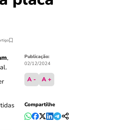
artigo
am
,
Publicação:
02/12/2024
nal.
A -
A +
er
tidas
Compartilhe