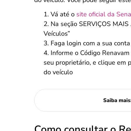
do veículo. Você pode seguir est
Vá até o
site oficial da Sen
Na seção SERVIÇOS MAIS 
Veículos”
Faga login com a sua conta
Informe o Código Renavam 
seu proprietário, e clique em
do veículo
Saiba mais
Como consultar o R