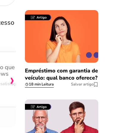
acesso
do que
Achei muito rápido, sem 
Empréstimo com garantia de
›
ews
burocracia
veículo: qual banco oferece?
satisfação
Comentário retirado da nossa pes
18 min Leitura
Salvar artigo
08/03/2023