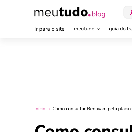
Ir para o site
meutudo
guia do t
início
Como consultar Renavam pela placa o
Como consul