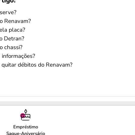
rtigo:
serve?
r o Renavam?
la placa?
o Detran?
 chassi?
 informações?
 quitar débitos do Renavam?
Empréstimo
Saque-Aniversário