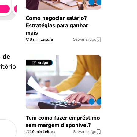
Simule 
Como negociar salário?
Estratégias para ganhar
mais
8 min Leitura
Salvar artigo
 de
itório
Tem como fazer empréstimo
sem margem disponível?
10 min Leitura
Salvar artigo
Salvar Ferramenta
Salvar Ferramenta