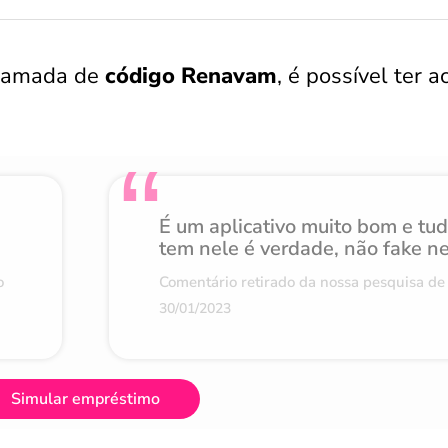
chamada de
código Renavam
, é possível ter 
É um aplicativo muito bom e tu
tem nele é verdade, não fake n
o
Comentário retirado da nossa pesquisa de 
30/01/2023
Simular empréstimo