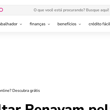
rabalhador
finanças
benefícios
crédito fáci
nline? Descubra grátis
tar Renavam pel