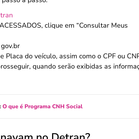
e passo a passo:
atran
ACESSADOS, clique em “Consultar Meus
 gov.br
e Placa do veículo, assim como o CPF ou CN
 prosseguir, quando serão exibidas as informa
:
O que é Programa CNH Social
enavam no Detran?