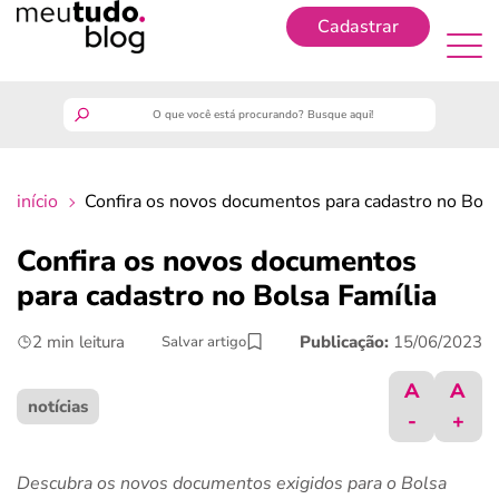
Cadastrar
Cadastrar
meutudo
início
Confira os novos documentos para cadastro no Bols
guia do trabalhador
Confira os novos documentos
finanças
para cadastro no Bolsa Família
2 min leitura
Publicação:
15/06/2023
Salvar artigo
benefícios
A
A
crédito fácil
notícias
-
+
últimas notícias
Descubra os novos documentos exigidos para o Bolsa