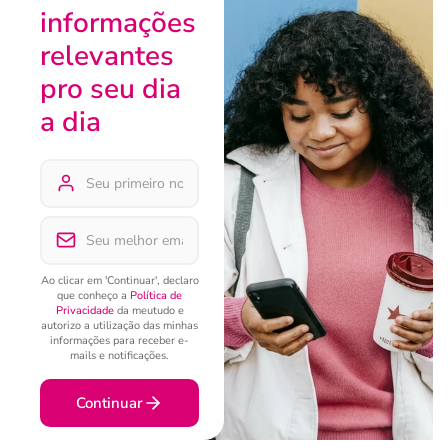
informações
relevantes
pro seu dia
a dia
Ao clicar em 'Continuar', declaro
que conheço a
Política de
Privacidade
da meutudo e
autorizo a utilização das minhas
informações para receber e-
mails e notificações.
Continuar