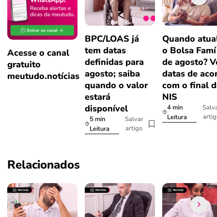
BPC/LOAS já
Quando atual
tem datas
o Bolsa Famí
Acesse o canal
definidas para
de agosto? V
gratuito
agosto; saiba
datas de aco
meutudo.notícias
quando o valor
com o final 
estará
NIS
disponível
4 min
Salv
arti
Leitura
5 min
Salvar
artigo
Leitura
Relacionados