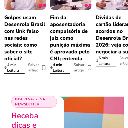
Golpes usam
Fim da
Dívidas de
Desenrola Brasil
aposentadoria
cartão lider
com link falso
compulsória de
acordos no
nas redes
juiz como
Desenrola Br
sociais: como
punição máxima
2026; veja c
saber o site
é aprovado pelo
negociar a s
oficial?
CNJ; entenda
6 min
Salv
arti
Leitura
4 min
4 min
Salvar
Salvar
artigo
artigo
Leitura
Leitura
INSCREVA-SE NA
NEWSLETTER
Receba
dicas e