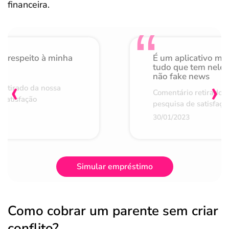
financeira.
o respeito à minha
É um aplicativo mu
de
tudo que tem nele 
não fake news
‹
›
retirado da nossa
Comentário retirado 
 satisfação
pesquisa de satisfaçã
30/01/2023
Simular empréstimo
Como cobrar um parente sem criar
conflito?