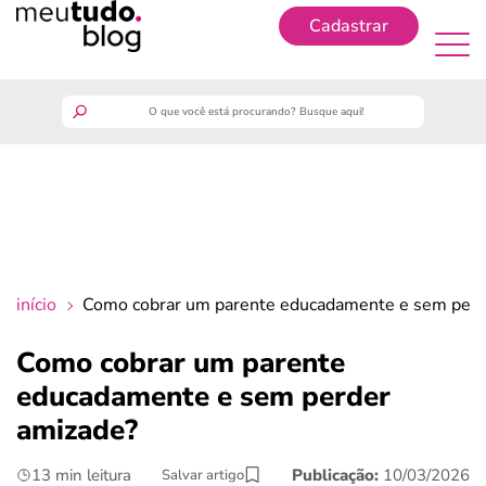
Cadastrar
Cadastrar
meutudo
guia do trabalhador
finanças
início
Como cobrar um parente educadamente e sem perd
benefícios
Como cobrar um parente
educadamente e sem perder
crédito fácil
amizade?
últimas notícias
13 min leitura
Publicação:
10/03/2026
Salvar artigo