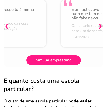
o respeito à minha
É um aplicativo mu
de
tudo que tem nele 
não fake news
‹
›
retirado da nossa
Comentário retirado 
 satisfação
pesquisa de satisfaçã
30/01/2023
Simular empréstimo
E quanto custa uma escola
particular?
O custo de uma escola particular
pode variar