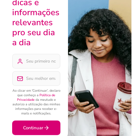
dicas e
informações
relevantes
pro seu dia
a dia
Ao clicar em 'Continuar', declaro
que conheço a
Política de
Privacidade
da meutudo e
autorizo a utilização das minhas
informações para receber e-
mails e notificações.
Continuar