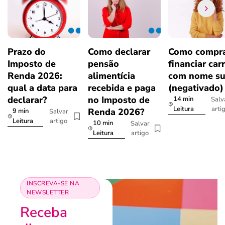
Prazo do
Como declarar
Como compra
Imposto de
pensão
financiar car
Renda 2026:
alimentícia
com nome su
qual a data para
recebida e paga
(negativado)
declarar?
no Imposto de
14 min
Salv
arti
Leitura
Renda 2026?
9 min
Salvar
artigo
Leitura
10 min
Salvar
artigo
Leitura
INSCREVA-SE NA
NEWSLETTER
Receba