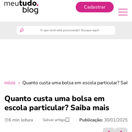
Cadastrar
Cadastrar
meutudo
guia do trabalhador
finanças
início
Quanto custa uma bolsa em escola particular? Saib
benefícios
Quanto custa uma bolsa em
escola particular? Saiba mais
crédito fácil
6 min leitura
Publicação:
30/01/2025
Salvar artigo
últimas notícias