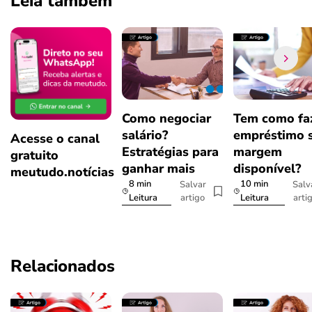
Leia também
Como negociar
Tem como fa
salário?
empréstimo 
Acesse o canal
Estratégias para
margem
gratuito
ganhar mais
disponível?
meutudo.notícias
8 min
10 min
Salvar
Salv
artigo
arti
Leitura
Leitura
Relacionados