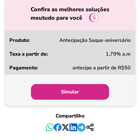
Confira as melhores soluções
meutudo para você
Produto
Antecipação Saque-aniversário
1,79% a.m
Taxa
antecipe a partir de R$50
a
partir
de
Simular
Pagamento
Compartilhe