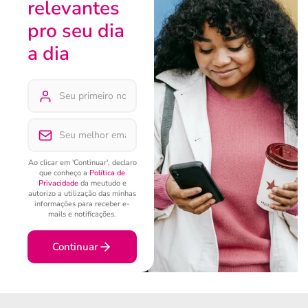
relevantes
pro seu dia
a dia
Ao clicar em 'Continuar', declaro
que conheço a
Política de
Privacidade
da meutudo e
autorizo a utilização das minhas
informações para receber e-
mails e notificações.
Continuar