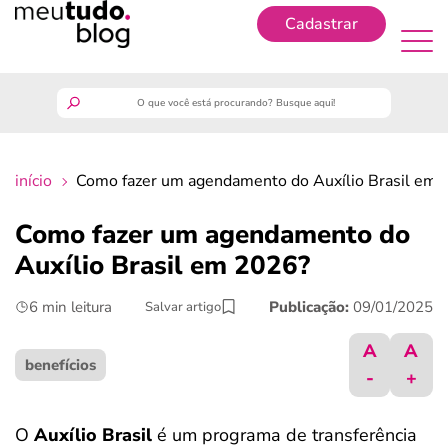
Cadastrar
Cadastrar
meutudo
início
Como fazer um agendamento do Auxílio Brasil em
guia do trabalhador
Como fazer um agendamento do
finanças
Auxílio Brasil em 2026?
6 min leitura
Publicação:
09/01/2025
Salvar artigo
benefícios
A
A
crédito fácil
benefícios
-
+
últimas notícias
O
Auxílio Brasil
é um programa de transferência