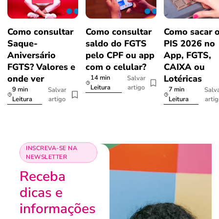
Como consultar
Como consultar
Como sacar 
Saque-
saldo do FGTS
PIS 2026 no
Aniversário
pelo CPF ou app
App, FGTS,
FGTS? Valores e
com o celular?
CAIXA ou
onde ver
Lotéricas
14 min
Salvar
artigo
Leitura
9 min
7 min
Salvar
Salv
artigo
arti
Leitura
Leitura
INSCREVA-SE NA
NEWSLETTER
Receba
dicas e
informações