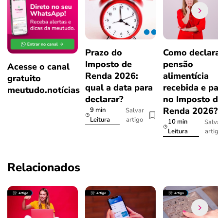
Prazo do
Como declar
Imposto de
pensão
Acesse o canal
Renda 2026:
alimentícia
gratuito
qual a data para
recebida e p
meutudo.notícias
declarar?
no Imposto 
Renda 2026
9 min
Salvar
artigo
Leitura
10 min
Salv
arti
Leitura
Relacionados