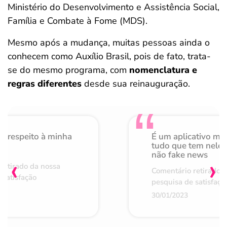
Ministério do Desenvolvimento e Assistência Social,
Família e Combate à Fome (MDS).
Mesmo após a mudança, muitas pessoas ainda o
conhecem como Auxílio Brasil, pois de fato, trata-
se do mesmo programa, com
nomenclatura e
regras diferentes
desde sua reinauguração.
o respeito à minha
É um aplicativo mu
de
tudo que tem nele 
não fake news
‹
›
retirado da nossa
Comentário retirado 
 satisfação
pesquisa de satisfaçã
30/01/2023