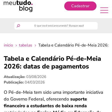
Cadastrar
Cadastrar
meutudo
início
tabelas
Tabela e Calendário Pé-de-Meia 2026: 
guia do trabalhador
Tabela e Calendário Pé-de-Meia
finanças
2026: datas de pagamentos
Atualização:
03/08/2026
benefícios
Publicação:
04/03/2026
crédito fácil
O Pé-de-Meia tem sido uma importante iniciativa
do Governo Federal, oferecendo
suporte
últimas notícias
financeiro a estudantes de baixa renda