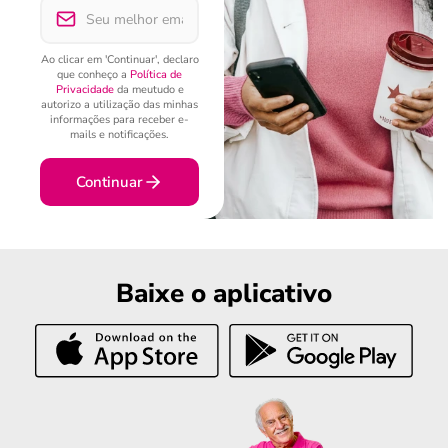
Ao clicar em 'Continuar', declaro
que conheço a
Política de
Privacidade
da meutudo e
autorizo a utilização das minhas
informações para receber e-
mails e notificações.
Continuar
Baixe o aplicativo