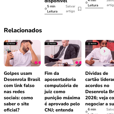
disponível
4 min
Salv
arti
Leitura
5 min
Salvar
artigo
Leitura
Relacionados
Golpes usam
Fim da
Dívidas de
Desenrola Brasil
aposentadoria
cartão lider
com link falso
compulsória de
acordos no
nas redes
juiz como
Desenrola Br
sociais: como
punição máxima
2026; veja c
saber o site
é aprovado pelo
negociar a s
oficial?
CNJ; entenda
6 min
Salv