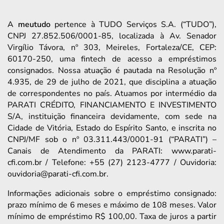
A
meutudo
pertence à TUDO Serviços S.A. (“TUDO”),
CNPJ 27.852.506/0001-85, localizada à Av. Senador
Virgílio Távora, nº 303, Meireles, Fortaleza/CE, CEP:
60170-250, uma fintech de acesso a empréstimos
consignados. Nossa atuação é pautada na Resolução nº
4.935, de 29 de julho de 2021, que disciplina a atuação
de correspondentes no país. Atuamos por intermédio da
PARATI CRÉDITO, FINANCIAMENTO E INVESTIMENTO
S/A, instituição financeira devidamente, com sede na
Cidade de Vitória, Estado do Espírito Santo, e inscrita no
CNPJ/MF sob o nº 03.311.443/0001-91 (“PARATI”) –
Canais de Atendimento da PARATI: www.parati-
cfi.com.br / Telefone: +55 (27) 2123-4777 / Ouvidoria:
ouvidoria@parati-cfi.com.br.
Informações adicionais sobre o empréstimo consignado:
prazo mínimo de 6 meses e máximo de 108 meses. Valor
mínimo de empréstimo R$ 100,00. Taxa de juros a partir