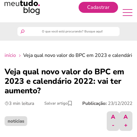
Cadastrar
Cadastrar
meutudo
início
Veja qual novo valor do BPC em 2023 e calendário 
guia do trabalhador
Veja qual novo valor do BPC em
finanças
2023 e calendário 2022: vai ter
aumento?
benefícios
3 min leitura
Publicação:
23/12/2022
Salvar artigo
crédito fácil
A
A
notícias
-
+
últimas notícias