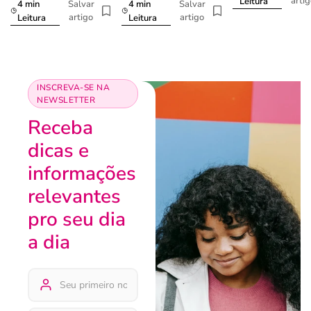
arti
Leitura
4 min
4 min
Salvar
Salvar
artigo
artigo
Leitura
Leitura
INSCREVA-SE NA
NEWSLETTER
Receba
dicas e
informações
relevantes
pro seu dia
a dia