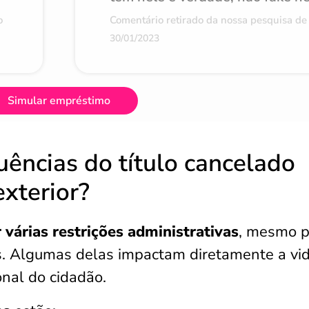
o
Comentário retirado da nossa pesquisa de 
30/01/2023
Simular empréstimo
ências do título cancelado
xterior?
 várias restrições administrativas
, mesmo p
ís. Algumas delas impactam diretamente a vi
onal do cidadão.