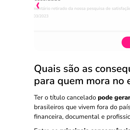
‹
Comentário retirado da nossa pesquisa de satisfaçã
07/03/2023
Quais são as consequ
para quem mora no e
Ter o título cancelado
pode gerar
brasileiros que vivem fora do pa
financeira, documental e profissi