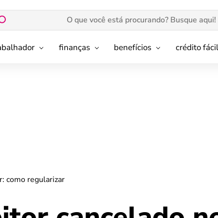
rabalhador
finanças
benefícios
crédito fáci
r: como regularizar
eitor cancelado n