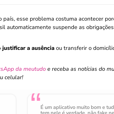
do país, esse problema costuma acontecer po
asil automaticamente suspende as obrigações
justificar a ausência
ou transferir o domicíli
tsApp da meutudo
e receba as notícias do m
u celular!
É um aplicativo muito bom e tu
tem nele é verdade, não fake n