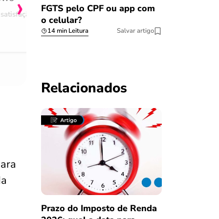
›
FGTS pelo CPF ou app com
satisfação
Comentário retirado da nossa pes
o celular?
08/03/2023
14 min Leitura
Salvar artigo
Relacionados
ara
da
Prazo do Imposto de Renda