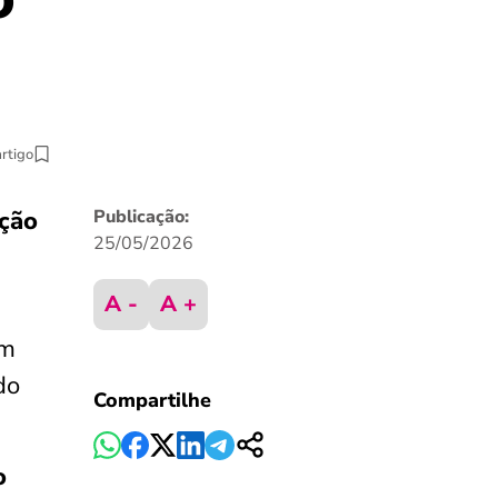
artigo
ação
Publicação:
25/05/2026
A -
A +
um
do
Compartilhe
o