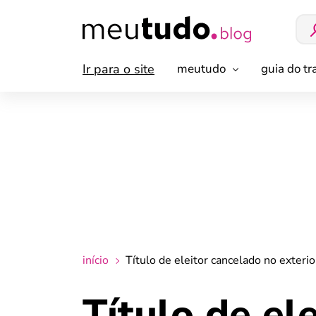
Ir para o site
meutudo
guia do t
início
Título de eleitor cancelado no exterio
Título de el