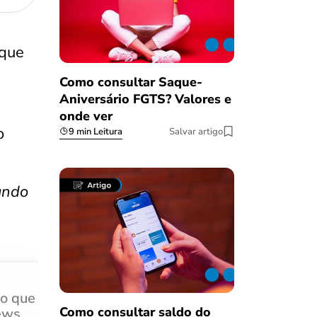
rque
Como consultar Saque-
Aniversário FGTS? Valores e
onde ver
o
9 min Leitura
Salvar artigo
undo
do que
Achei muito rápido, sem 
Como consultar saldo do
ews
burocracia