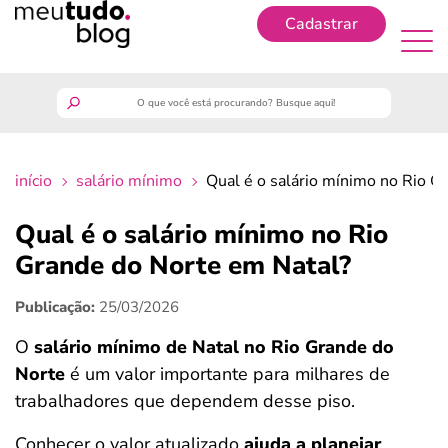
Cadastrar
Cadastrar
meutudo
início
salário mínimo
Qual é o salário mínimo no Rio G
guia do trabalhador
Qual é o salário mínimo no Rio
finanças
Grande do Norte em Natal?
Publicação:
25/03/2026
benefícios
O
salário mínimo de Natal no Rio Grande do
crédito fácil
Norte
é um valor importante para milhares de
trabalhadores que dependem desse piso.
últimas notícias
Conhecer o valor atualizado
ajuda a planejar