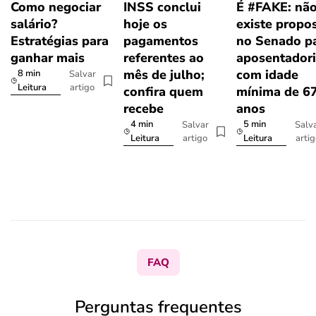
Como negociar
INSS conclui
É #FAKE: nã
salário?
hoje os
existe propo
Estratégias para
pagamentos
no Senado p
ganhar mais
referentes ao
aposentador
mês de julho;
com idade
8 min
Salvar
artigo
Leitura
confira quem
mínima de 6
recebe
anos
4 min
5 min
Salvar
Salv
artigo
arti
Leitura
Leitura
FAQ
Perguntas frequentes