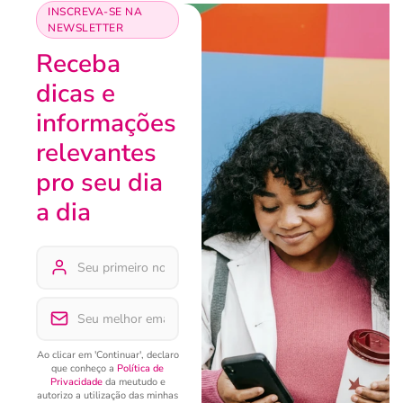
INSCREVA-SE NA
NEWSLETTER
Receba
dicas e
informações
relevantes
pro seu dia
a dia
Ao clicar em 'Continuar', declaro
que conheço a
Política de
Privacidade
da meutudo e
autorizo a utilização das minhas