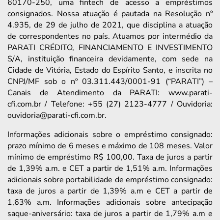
60170-250, uma fintech de acesso a empréstimos
consignados. Nossa atuação é pautada na Resolução nº
4.935, de 29 de julho de 2021, que disciplina a atuação
de correspondentes no país. Atuamos por intermédio da
PARATI CRÉDITO, FINANCIAMENTO E INVESTIMENTO
S/A, instituição financeira devidamente, com sede na
Cidade de Vitória, Estado do Espírito Santo, e inscrita no
CNPJ/MF sob o nº 03.311.443/0001-91 (“PARATI”) –
Canais de Atendimento da PARATI: www.parati-
cfi.com.br / Telefone: +55 (27) 2123-4777 / Ouvidoria:
ouvidoria@parati-cfi.com.br.
Informações adicionais sobre o empréstimo consignado:
prazo mínimo de 6 meses e máximo de 108 meses. Valor
mínimo de empréstimo R$ 100,00. Taxa de juros a partir
de 1,39% a.m. e CET a partir de 1,51% a.m. Informações
adicionais sobre portabilidade de empréstimo consignado:
taxa de juros a partir de 1,39% a.m e CET a partir de
1,63% a.m. Informações adicionais sobre antecipação
saque-aniversário: taxa de juros a partir de 1,79% a.m e