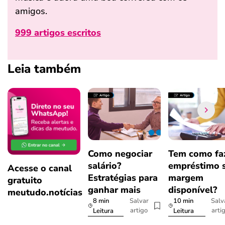
amigos.
999 artigos escritos
Leia também
Como negociar
Tem como fa
salário?
empréstimo 
Acesse o canal
Estratégias para
margem
gratuito
ganhar mais
disponível?
meutudo.notícias
8 min
10 min
Salvar
Salv
artigo
arti
Leitura
Leitura