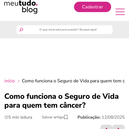
Cadastrar
Cadastrar
meutudo
guia do trabalhador
finanças
início
Como funciona o Seguro de Vida para quem tem cân
benefícios
Como funciona o Seguro de Vida
para quem tem câncer​?
crédito fácil
5 min leitura
Publicação:
12/08/2025
Salvar artigo
últimas notícias