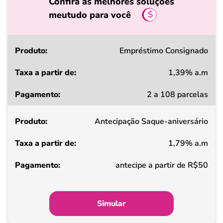
Confira as melhores soluções
meutudo para você
Produto
Empréstimo Consignado
1,39% a.m
Taxa
2 a 108 parcelas
a
partir
Antecipação Saque-aniversário
de
1,79% a.m
Pagamento
antecipe a partir de R$50
Simular