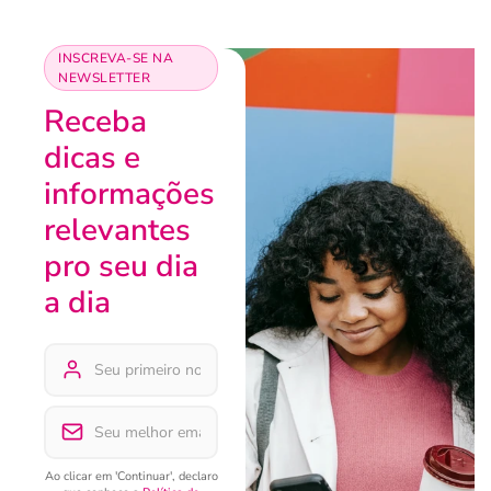
INSCREVA-SE NA
NEWSLETTER
Receba
dicas e
informações
relevantes
pro seu dia
a dia
Ao clicar em 'Continuar', declaro