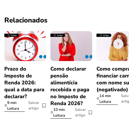
Relacionados
Prazo do
Como declarar
Como compra
Imposto de
pensão
financiar car
Renda 2026:
alimentícia
com nome su
qual a data para
recebida e paga
(negativado)
declarar?
no Imposto de
14 min
Salv
arti
Leitura
Renda 2026?
9 min
Salvar
artigo
Leitura
10 min
Salvar
artigo
Leitura