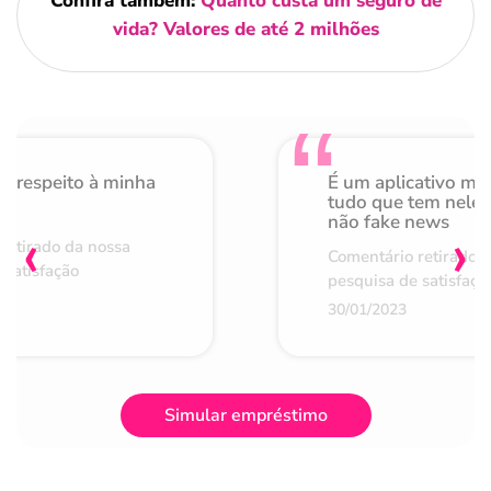
Confira também:
Quanto custa um seguro de
vida? Valores de até 2 milhões
o respeito à minha
É um aplicativo mu
de
tudo que tem nele 
não fake news
‹
›
retirado da nossa
Comentário retirado 
 satisfação
pesquisa de satisfaçã
30/01/2023
Simular empréstimo