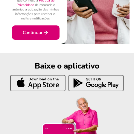
que conheço a
Política de
Privacidade
da meutudo e
autorizo a utilização das minhas
informações para receber e-
mails e notificações.
Continuar
Baixe o aplicativo