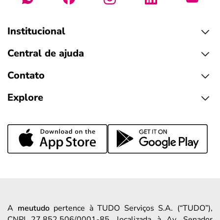
Institucional
Central de ajuda
Contato
Explore
A
meutudo
pertence à TUDO Serviços S.A. (“TUDO”),
CNPJ 27.852.506/0001-85, localizada à Av. Senador