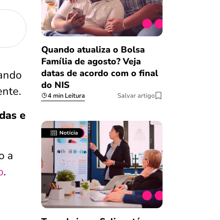
Quando atualiza o Bolsa
Família de agosto? Veja
datas de acordo com o final
uando
do NIS
ente.
4 min Leitura
Salvar artigo
das e
o a
o
.