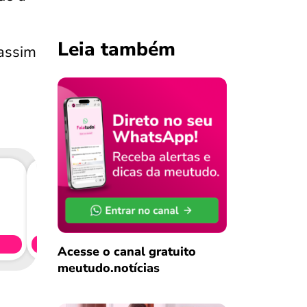
Leia também
 assim
Consig
CL
Simule 
Acesse o canal gratuito
meutudo.notícias