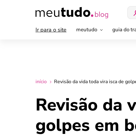
Ir para o site
meutudo
guia do t
início
Revisão da vida toda vira isca de gol
Revisão da v
golpes em be