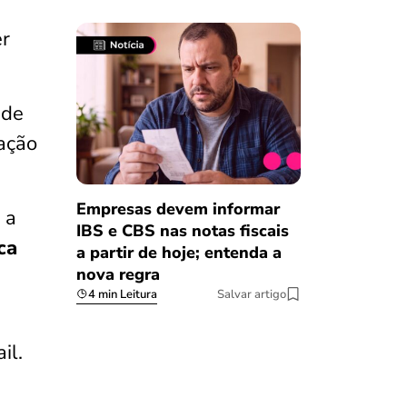
er
 de
 ação
Empresas devem informar
 a
IBS e CBS nas notas fiscais
ca
a partir de hoje; entenda a
nova regra
4 min Leitura
Salvar artigo
il.