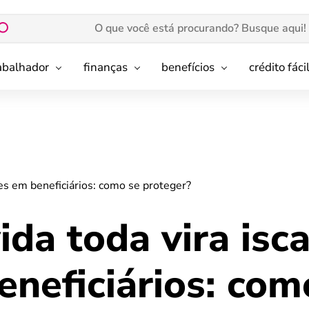
rabalhador
finanças
benefícios
crédito fáci
pes em beneficiários: como se proteger?
ida toda vira isc
neficiários: com