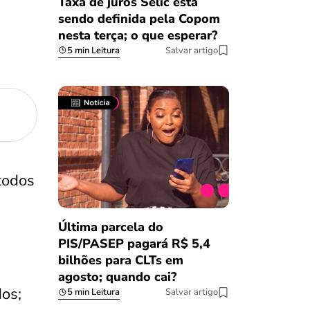
Taxa de juros Selic está
sendo definida pela Copom
nesta terça; o que esperar?
5 min Leitura
Salvar artigo
 todos
Última parcela do
PIS/PASEP pagará R$ 5,4
bilhões para CLTs em
agosto; quando cai?
os;
5 min Leitura
Salvar artigo