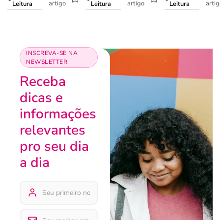
artigo
artigo
arti
Leitura
Leitura
Leitura
INSCREVA-SE NA
NEWSLETTER
Receba
dicas e
informações
relevantes
pro seu dia
a dia