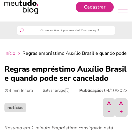
Cadastrar
Cadastrar
meutudo
início
Regras empréstimo Auxílio Brasil e quando pode s
guia do trabalhador
Regras empréstimo Auxílio Brasil
finanças
e quando pode ser cancelado
3 min leitura
Publicação:
04/10/2022
Salvar artigo
benefícios
A
A
crédito fácil
notícias
-
+
últimas notícias
Resumo em 1 minuto Empréstimo consignado está