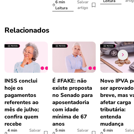
arti
Leitura
6 min
Salvar
artigo
Leitura
Relacionados
INSS conclui
É #FAKE: não
Novo IPVA p
hoje os
existe proposta
ser aprovad
pagamentos
no Senado para
breve, mas v
referentes ao
aposentadoria
afetar carga
mês de julho;
com idade
tributária:
confira quem
mínima de 67
entenda
recebe
anos
mudança
4 min
5 min
6 min
Salvar
Salvar
Salv