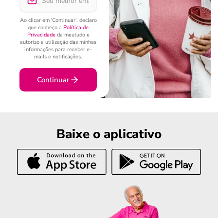
Ao clicar em 'Continuar', declaro
que conheço a
Política de
Privacidade
da meutudo e
autorizo a utilização das minhas
informações para receber e-
mails e notificações.
Continuar
Baixe o aplicativo