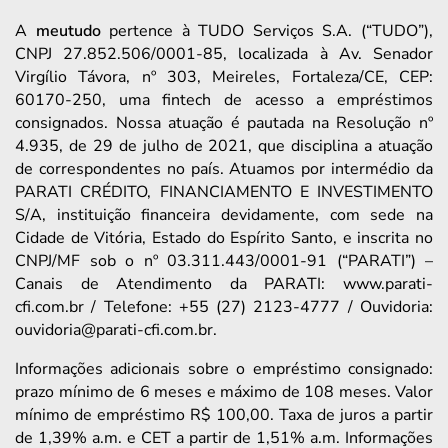
A
meutudo
pertence à TUDO Serviços S.A. (“TUDO”),
CNPJ 27.852.506/0001-85, localizada à Av. Senador
Virgílio Távora, nº 303, Meireles, Fortaleza/CE, CEP:
60170-250, uma fintech de acesso a empréstimos
consignados. Nossa atuação é pautada na Resolução nº
4.935, de 29 de julho de 2021, que disciplina a atuação
de correspondentes no país. Atuamos por intermédio da
PARATI CRÉDITO, FINANCIAMENTO E INVESTIMENTO
S/A, instituição financeira devidamente, com sede na
Cidade de Vitória, Estado do Espírito Santo, e inscrita no
CNPJ/MF sob o nº 03.311.443/0001-91 (“PARATI”) –
Canais de Atendimento da PARATI: www.parati-
cfi.com.br / Telefone: +55 (27) 2123-4777 / Ouvidoria:
ouvidoria@parati-cfi.com.br.
Informações adicionais sobre o empréstimo consignado:
prazo mínimo de 6 meses e máximo de 108 meses. Valor
mínimo de empréstimo R$ 100,00. Taxa de juros a partir
de 1,39% a.m. e CET a partir de 1,51% a.m. Informações