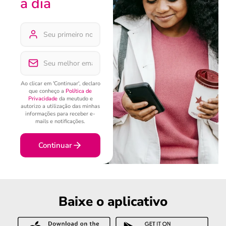
a dia
Ao clicar em 'Continuar', declaro
que conheço a
Política de
Privacidade
da meutudo e
autorizo a utilização das minhas
informações para receber e-
mails e notificações.
Continuar
Baixe o aplicativo