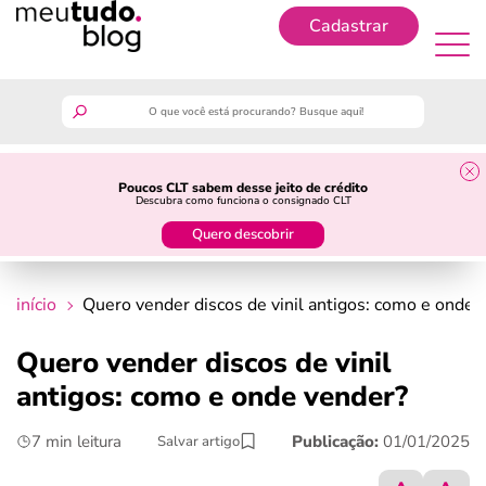
Cadastrar
Cadastrar
meutudo
Poucos CLT sabem desse jeito de crédito
Descubra como funciona o consignado CLT
guia do trabalhador
Quero descobrir
finanças
início
Quero vender discos de vinil antigos: como e onde 
benefícios
Quero vender discos de vinil
antigos: como e onde vender?
crédito fácil
7 min leitura
Publicação:
01/01/2025
Salvar artigo
últimas notícias