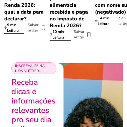
Renda 2026:
alimentícia
com nome su
qual a data para
recebida e paga
(negativado)
declarar?
no Imposto de
14 min
Salv
arti
Leitura
Renda 2026?
9 min
Salvar
artigo
Leitura
10 min
Salvar
artigo
Leitura
INSCREVA-SE NA
NEWSLETTER
Receba
dicas e
informações
relevantes
pro seu dia