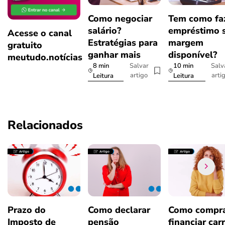
Como negociar
Tem como fa
salário?
empréstimo 
Acesse o canal
Estratégias para
margem
gratuito
ganhar mais
disponível?
meutudo.notícias
8 min
10 min
Salvar
Salv
artigo
arti
Leitura
Leitura
Relacionados
Prazo do
Como declarar
Como compra
Imposto de
pensão
financiar car