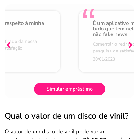
o respeito à minha
É um aplicativo mu
de
tudo que tem nele 
não fake news
‹
›
retirado da nossa
Comentário retirado 
 satisfação
pesquisa de satisfaçã
30/01/2023
Simular empréstimo
Qual o valor de um disco de vinil?
O valor de um disco de vinil pode variar