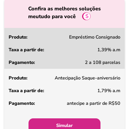
Confira as melhores soluções
meutudo para você
Produto
Empréstimo Consignado
1,39% a.m
Taxa
2 a 108 parcelas
a
partir
Antecipação Saque-aniversário
de
1,79% a.m
Pagamento
antecipe a partir de R$50
Simular