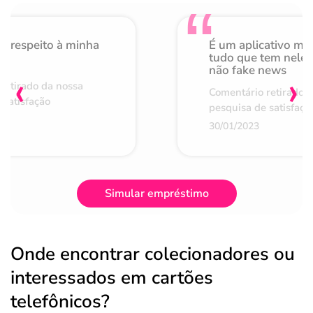
o respeito à minha
É um aplicativo mu
de
tudo que tem nele 
não fake news
‹
›
retirado da nossa
Comentário retirado 
 satisfação
pesquisa de satisfaçã
30/01/2023
Simular empréstimo
Onde encontrar colecionadores ou
interessados em cartões
telefônicos?