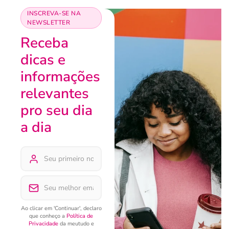
INSCREVA-SE NA
NEWSLETTER
Receba
dicas e
informações
relevantes
pro seu dia
a dia
Ao clicar em 'Continuar', declaro
que conheço a
Política de
Privacidade
da meutudo e