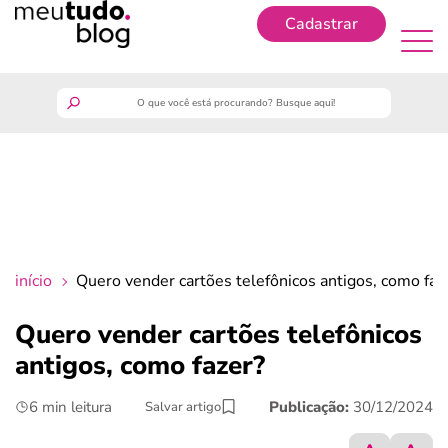
Cadastrar
Cadastrar
meutudo
guia do trabalhador
finanças
início
Quero vender cartões telefônicos antigos, como faz
benefícios
Quero vender cartões telefônicos
antigos, como fazer?
crédito fácil
6 min leitura
Publicação:
30/12/2024
Salvar artigo
últimas notícias