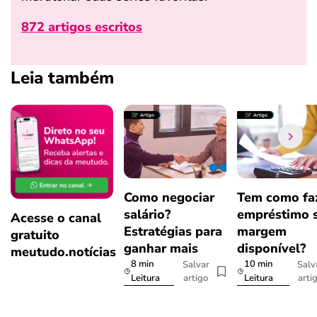
872 artigos escritos
Leia também
Como negociar
Tem como fa
salário?
empréstimo 
Acesse o canal
Estratégias para
margem
gratuito
ganhar mais
disponível?
meutudo.notícias
8 min
10 min
Salvar
Salv
artigo
arti
Leitura
Leitura