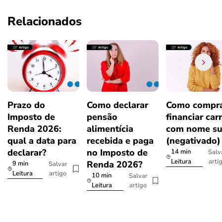
Relacionados
Prazo do
Como declarar
Como compra
Imposto de
pensão
financiar car
Renda 2026:
alimentícia
com nome su
qual a data para
recebida e paga
(negativado)
declarar?
no Imposto de
14 min
Salv
arti
Leitura
Renda 2026?
9 min
Salvar
artigo
Leitura
10 min
Salvar
artigo
Leitura