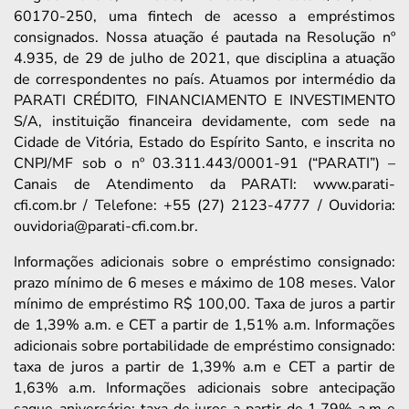
60170-250, uma fintech de acesso a empréstimos
consignados. Nossa atuação é pautada na Resolução nº
4.935, de 29 de julho de 2021, que disciplina a atuação
de correspondentes no país. Atuamos por intermédio da
PARATI CRÉDITO, FINANCIAMENTO E INVESTIMENTO
S/A, instituição financeira devidamente, com sede na
Cidade de Vitória, Estado do Espírito Santo, e inscrita no
CNPJ/MF sob o nº 03.311.443/0001-91 (“PARATI”) –
Canais de Atendimento da PARATI: www.parati-
cfi.com.br / Telefone: +55 (27) 2123-4777 / Ouvidoria:
ouvidoria@parati-cfi.com.br.
Informações adicionais sobre o empréstimo consignado:
prazo mínimo de 6 meses e máximo de 108 meses. Valor
mínimo de empréstimo R$ 100,00. Taxa de juros a partir
de 1,39% a.m. e CET a partir de 1,51% a.m. Informações
adicionais sobre portabilidade de empréstimo consignado:
taxa de juros a partir de 1,39% a.m e CET a partir de
1,63% a.m. Informações adicionais sobre antecipação