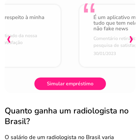
o respeito à minha
É um aplicativo mu
de
tudo que tem nele 
não fake news
‹
›
retirado da nossa
Comentário retirado 
 satisfação
pesquisa de satisfaçã
30/01/2023
Simular empréstimo
Quanto ganha um radiologista no
Brasil?
O salário de um radiologista no Brasil varia