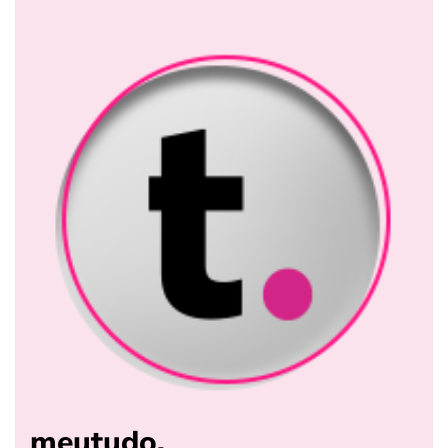
meutudo.