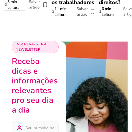
os trabalhadores
direitos?
8 min
Salvar
artigo
Leitura
11 min
6 min
Salvar
Salv
artigo
arti
Leitura
Leitura
INSCREVA-SE NA
NEWSLETTER
Receba
dicas e
informações
relevantes
pro seu dia
a dia