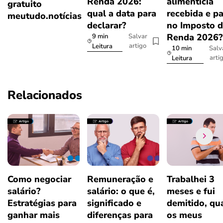
Renda 2026:
alimentícia
gratuito
qual a data para
recebida e p
meutudo.notícias
declarar?
no Imposto 
Renda 2026
9 min
Salvar
artigo
Leitura
10 min
Salv
arti
Leitura
Relacionados
Como negociar
Remuneração e
Trabalhei 3
salário?
salário: o que é,
meses e fui
Estratégias para
significado e
demitido, qu
ganhar mais
diferenças para
os meus