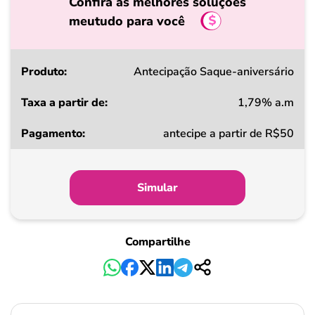
Confira as melhores soluções
meutudo para você
Produto
Antecipação Saque-aniversário
1,79% a.m
Taxa
antecipe a partir de R$50
a
partir
de
Simular
Pagamento
Compartilhe