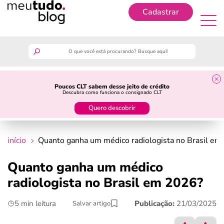
Cadastrar
Cadastrar
meutudo
Poucos CLT sabem desse jeito de crédito
Descubra como funciona o consignado CLT
guia do trabalhador
Quero descobrir
finanças
início
Quanto ganha um médico radiologista no Brasil em
benefícios
Quanto ganha um médico
radiologista no Brasil em 2026?
crédito fácil
5 min leitura
Publicação:
21/03/2025
Salvar artigo
últimas notícias