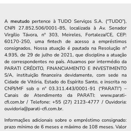
A
meutudo
pertence à TUDO Serviços S.A. (“TUDO”),
CNPJ 27.852.506/0001-85, localizada à Av. Senador
Virgílio Távora, nº 303, Meireles, Fortaleza/CE, CEP:
60170-250, uma fintech de acesso a empréstimos
consignados. Nossa atuação é pautada na Resolução nº
4.935, de 29 de julho de 2021, que disciplina a atuação
de correspondentes no país. Atuamos por intermédio da
PARATI CRÉDITO, FINANCIAMENTO E INVESTIMENTO
S/A, instituição financeira devidamente, com sede na
Cidade de Vitória, Estado do Espírito Santo, e inscrita no
CNPJ/MF sob o nº 03.311.443/0001-91 (“PARATI”) –
Canais de Atendimento da PARATI: www.parati-
cfi.com.br / Telefone: +55 (27) 2123-4777 / Ouvidoria:
ouvidoria@parati-cfi.com.br.
Informações adicionais sobre o empréstimo consignado:
prazo mínimo de 6 meses e máximo de 108 meses. Valor