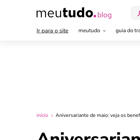
Ir para o site
meutudo
guia do t
início
Aniversariante de maio: veja os bene
Aniversarian