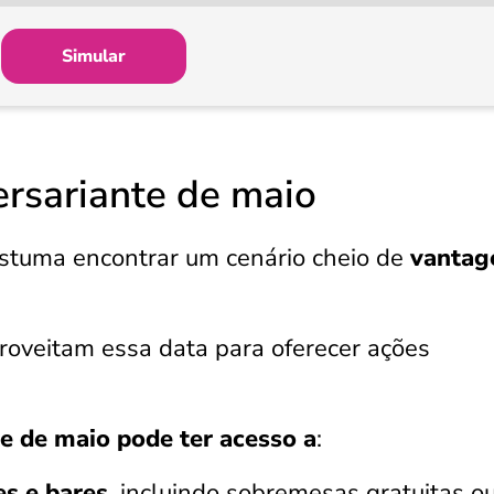
Simular
ersariante de maio
stuma encontrar um cenário cheio de
vantag
roveitam essa data para oferecer ações
te de maio pode ter acesso a
:
s e bares
, incluindo sobremesas gratuitas o