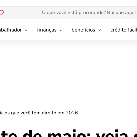
rabalhador
finanças
benefícios
crédito fáci
fícios que você tem direito em 2026
te de maio: veja 