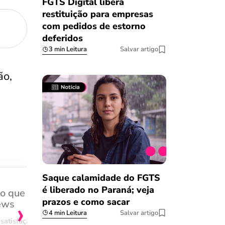
FGTS Digital libera
restituição para empresas
com pedidos de estorno
deferidos
3 min Leitura
Salvar artigo
ão,
Saque calamidade do FGTS
é liberado no Paraná; veja
do que
Achei muito rápido, sem 
›
prazos e como sacar
ews
burocracia
4 min Leitura
Salvar artigo
satisfação
Comentário retirado da nossa pes