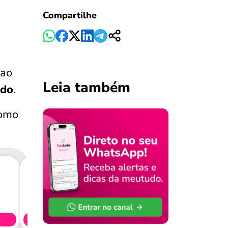
Compartilhe
 ao
Leia também
ndo
.
como
Consig
CL
Simule 