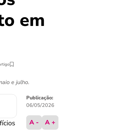
ito em
artigo
aio e julho.
Publicação:
06/05/2026
A -
A +
ícios