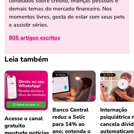
conteúdos sobre crédito, finanças pessoais e
demais temas do mercado financeiro. Nos
momentos livres, gosta de estar com seus pets
e assistir séries.
805 artigos escritos
Leia também
Banco Central
Internação
reduz a Selic
psiquiátrica 
Acesse o canal
para 14% ao
cancela dívi
gratuito
ano; entenda o
automaticam
meutudo.notícias