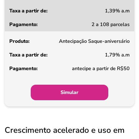
1,39% a.m
Taxa
2 a 108 parcelas
a
partir
Antecipação Saque-aniversário
de
1,79% a.m
Pagamento
antecipe a partir de R$50
Simular
Crescimento acelerado e uso em