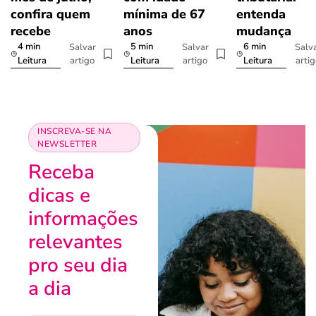
confira quem
mínima de 67
entenda
recebe
anos
mudança
4 min
5 min
6 min
Salvar
Salvar
Salv
artigo
artigo
arti
Leitura
Leitura
Leitura
INSCREVA-SE NA
NEWSLETTER
Receba
dicas e
informações
relevantes
pro seu dia
a dia