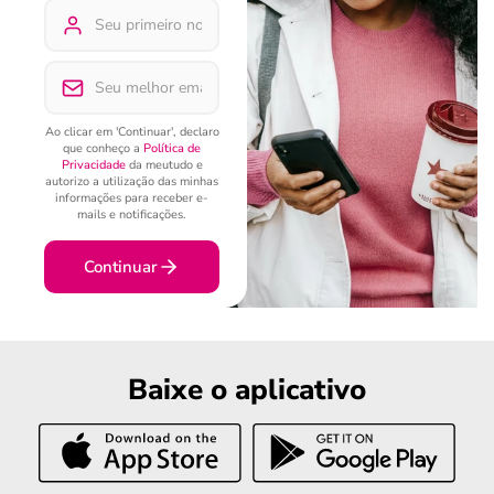
Ao clicar em 'Continuar', declaro
que conheço a
Política de
Privacidade
da meutudo e
autorizo a utilização das minhas
informações para receber e-
mails e notificações.
Continuar
Baixe o aplicativo