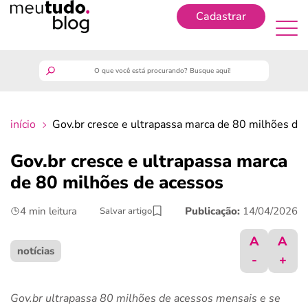
Cadastrar
Cadastrar
meutudo
início
Gov.br cresce e ultrapassa marca de 80 milhões de
guia do trabalhador
Gov.br cresce e ultrapassa marca
finanças
de 80 milhões de acessos
4 min leitura
Publicação:
14/04/2026
Salvar artigo
benefícios
A
A
crédito fácil
notícias
-
+
últimas notícias
Gov.br ultrapassa 80 milhões de acessos mensais e se