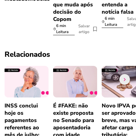
que muda após
entenda a
decisão do
notícia falsa
Copom
6 min
Salv
arti
Leitura
6 min
Salvar
artigo
Leitura
Relacionados
INSS conclui
É #FAKE: não
Novo IPVA p
hoje os
existe proposta
ser aprovad
pagamentos
no Senado para
breve, mas v
referentes ao
aposentadoria
afetar carga
mês de julho;
com idade
tributária: