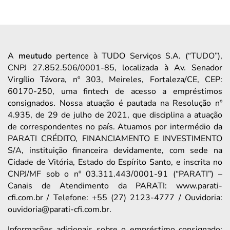
A
meutudo
pertence à TUDO Serviços S.A. (“TUDO”),
CNPJ 27.852.506/0001-85, localizada à Av. Senador
Virgílio Távora, nº 303, Meireles, Fortaleza/CE, CEP:
60170-250, uma fintech de acesso a empréstimos
consignados. Nossa atuação é pautada na Resolução nº
4.935, de 29 de julho de 2021, que disciplina a atuação
de correspondentes no país. Atuamos por intermédio da
PARATI CRÉDITO, FINANCIAMENTO E INVESTIMENTO
S/A, instituição financeira devidamente, com sede na
Cidade de Vitória, Estado do Espírito Santo, e inscrita no
CNPJ/MF sob o nº 03.311.443/0001-91 (“PARATI”) –
Canais de Atendimento da PARATI: www.parati-
cfi.com.br / Telefone: +55 (27) 2123-4777 / Ouvidoria:
ouvidoria@parati-cfi.com.br.
Informações adicionais sobre o empréstimo consignado: