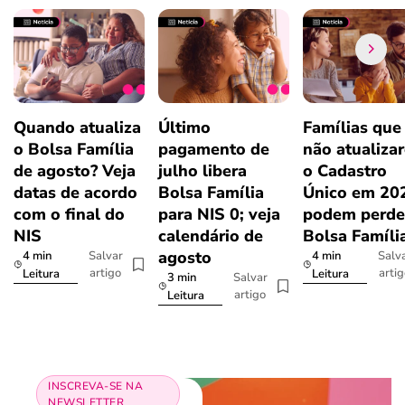
Quando atualiza
Último
Famílias que
o Bolsa Família
pagamento de
não atualiza
de agosto? Veja
julho libera
o Cadastro
datas de acordo
Bolsa Família
Único em 20
com o final do
para NIS 0; veja
podem perde
NIS
calendário de
Bolsa Famíli
agosto
4 min
4 min
Salvar
Salv
artigo
arti
Leitura
Leitura
3 min
Salvar
artigo
Leitura
INSCREVA-SE NA
NEWSLETTER