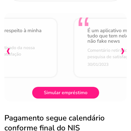
o respeito à minha
É um aplicativo mu
de
tudo que tem nele 
não fake news
‹
›
retirado da nossa
Comentário retirado 
 satisfação
pesquisa de satisfaçã
30/01/2023
Simular empréstimo
Pagamento segue calendário
conforme final do NIS