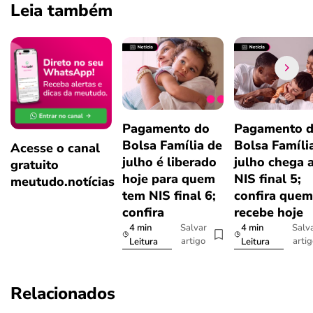
Leia também
Pagamento do
Pagamento 
Bolsa Família de
Bolsa Famíli
Acesse o canal
julho é liberado
julho chega 
gratuito
hoje para quem
NIS final 5;
meutudo.notícias
tem NIS final 6;
confira quem
confira
recebe hoje
4 min
4 min
Salvar
Salv
artigo
arti
Leitura
Leitura
Relacionados