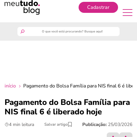
Cadastrar
Cadastrar
meutudo
guia do trabalhador
finanças
início
Pagamento do Bolsa Família para NIS final 6 é liber
benefícios
Pagamento do Bolsa Família para
NIS final 6 é liberado hoje
crédito fácil
4 min leitura
Publicação:
25/03/2026
Salvar artigo
últimas notícias