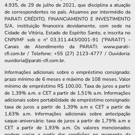
4.935, de 29 de julho de 2021, que disciplina a atuação
de correspondentes no país. Atuamos por intermédio da
PARATI CRÉDITO, FINANCIAMENTO E INVESTIMENTO
S/A, instituição financeira devidamente, com sede na
Cidade de Vitória, Estado do Espírito Santo, e inscrita no
CNPJ/MF sob o nº 03.311.443/0001-91 (“PARATI”) –
Canais de Atendimento da PARATI: www.parati-
cfi.com.br / Telefone: +55 (27) 2123-4777 / Ouvidoria:
ouvidoria@parati-cfi.com.br.
Informações adicionais sobre o empréstimo consignado:
prazo mínimo de 6 meses e máximo de 108 meses. Valor
mínimo de empréstimo R$ 100,00. Taxa de juros a partir
de 1,39% a.m. e CET a partir de 1,51% a.m. Informações
adicionais sobre portabilidade de empréstimo consignado:
taxa de juros a partir de 1,39% a.m e CET a partir de
1,63% a.m. Informações adicionais sobre antecipação
saque-aniversário: taxa de juros a partir de 1,79% a.m e
CET a partir de 1,93% a.m. Os valores mencionados
podem variar a partir das condições no momento da