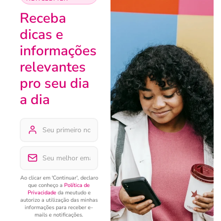
Receba
dicas e
informações
relevantes
pro seu dia
a dia
Ao clicar em 'Continuar', declaro
que conheço a
Política de
Privacidade
da meutudo e
autorizo a utilização das minhas
informações para receber e-
mails e notificações.