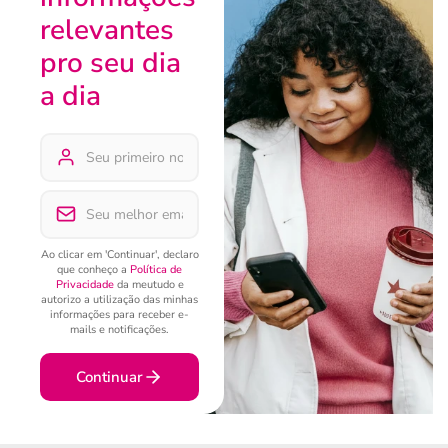
relevantes
pro seu dia
a dia
Ao clicar em 'Continuar', declaro
que conheço a
Política de
Privacidade
da meutudo e
autorizo a utilização das minhas
informações para receber e-
mails e notificações.
Continuar