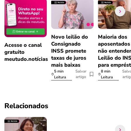
Novo leilão do
Maioria dos
Consignado
aposentados
Acesse o canal
INSS promete
não entende
gratuito
taxas de juros
Leilão do IN
meutudo.notícias
mais baixas
para emprés
5 min
8 min
Salvar
Salv
artigo
arti
Leitura
Leitura
Relacionados