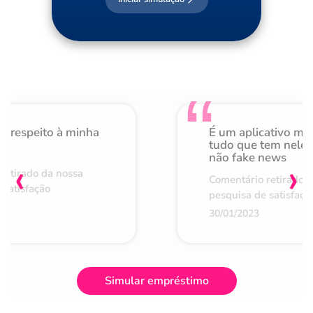
o respeito à minha
É um aplicativo mu
de
tudo que tem nele 
não fake news
‹
›
retirado da nossa
Comentário retirado 
 satisfação
pesquisa de satisfaçã
30/01/2023
Simular empréstimo