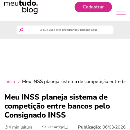
Cadastrar
Cadastrar
meutudo
guia do trabalhador
finanças
início
Meu INSS planeja sistema de competição entre ban
benefícios
Meu INSS planeja sistema de
competição entre bancos pelo
crédito fácil
Consignado INSS
últimas notícias
4 min leitura
Publicação:
06/03/2026
Salvar artigo