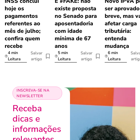
INSS conclui
É #FAKE: não
Novo IPVA p
hoje os
existe proposta
ser aprovad
pagamentos
no Senado para
breve, mas v
referentes ao
aposentadoria
afetar carga
mês de julho;
com idade
tributária:
confira quem
mínima de 67
entenda
recebe
anos
mudança
4 min
5 min
6 min
Salvar
Salvar
Salv
artigo
artigo
arti
Leitura
Leitura
Leitura
INSCREVA-SE NA
NEWSLETTER
Receba
dicas e
informações
relevantes