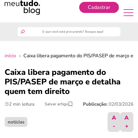
Cadastrar
Cadastrar
meutudo
início
Caixa libera pagamento do PIS/PASEP de março e d
guia do trabalhador
Caixa libera pagamento do
finanças
PIS/PASEP de março e detalha
quem tem direito
benefícios
2 min leitura
Publicação:
02/03/2026
Salvar artigo
crédito fácil
A
A
notícias
-
+
últimas notícias