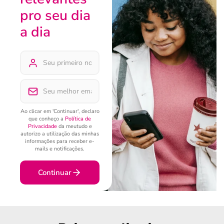
pro seu dia
a dia
Ao clicar em 'Continuar', declaro
que conheço a
Política de
Privacidade
da meutudo e
autorizo a utilização das minhas
informações para receber e-
mails e notificações.
Continuar