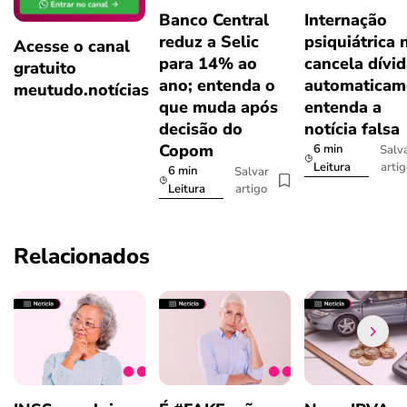
Banco Central
Internação
reduz a Selic
psiquiátrica 
Acesse o canal
para 14% ao
cancela dívi
gratuito
ano; entenda o
automaticam
meutudo.notícias
que muda após
entenda a
decisão do
notícia falsa
Copom
6 min
Salv
arti
Leitura
6 min
Salvar
artigo
Leitura
Relacionados