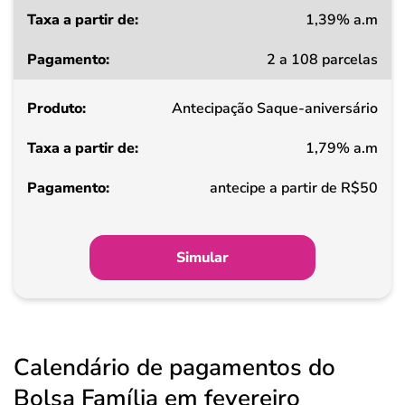
1,39% a.m
Taxa
2 a 108 parcelas
a
partir
Antecipação Saque-aniversário
de
1,79% a.m
Pagamento
antecipe a partir de R$50
Simular
Calendário de pagamentos do
Bolsa Família em fevereiro