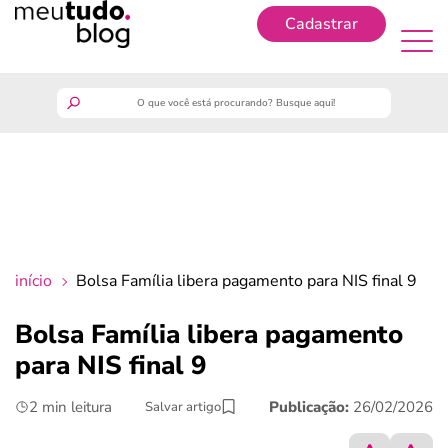
Cadastrar
Cadastrar
meutudo
guia do trabalhador
finanças
início
Bolsa Família libera pagamento para NIS final 9
benefícios
Bolsa Família libera pagamento
para NIS final 9
crédito fácil
2 min leitura
Publicação:
26/02/2026
Salvar artigo
últimas notícias