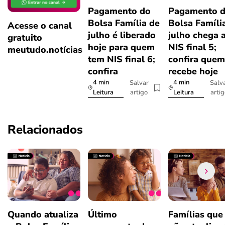
Pagamento do
Pagamento 
Bolsa Família de
Bolsa Famíli
Acesse o canal
julho é liberado
julho chega 
gratuito
hoje para quem
NIS final 5;
meutudo.notícias
tem NIS final 6;
confira quem
confira
recebe hoje
4 min
4 min
Salvar
Salv
artigo
arti
Leitura
Leitura
Relacionados
Quando atualiza
Último
Famílias que