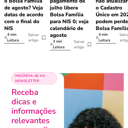
o Bolsa Família
pagamento de
não atualiza
de agosto? Veja
julho libera
o Cadastro
datas de acordo
Bolsa Família
Único em 20
com o final do
para NIS 0; veja
podem perde
NIS
calendário de
Bolsa Famíli
agosto
4 min
4 min
Salvar
Salv
artigo
arti
Leitura
Leitura
3 min
Salvar
artigo
Leitura
INSCREVA-SE NA
NEWSLETTER
Receba
dicas e
informações
relevantes