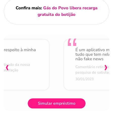
Confira mais:
Gás do Povo libera recarga
gratuita do botijão
o respeito à minha
É um aplicativo mu
de
tudo que tem nele 
não fake news
‹
›
retirado da nossa
Comentário retirado 
 satisfação
pesquisa de satisfaçã
30/01/2023
Simular empréstimo