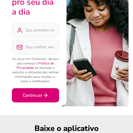
pro seu dia
a dia
Ao clicar em 'Continuar', declaro
que conheço a
Política de
Privacidade
da meutudo e
autorizo a utilização das minhas
informações para receber e-
mails e notificações.
Continuar
Baixe o aplicativo