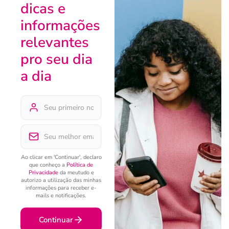
dicas e
informações
relevantes
pro seu dia
a dia
Ao clicar em 'Continuar', declaro
que conheço a
Política de
Privacidade
da meutudo e
autorizo a utilização das minhas
informações para receber e-
mails e notificações.
Continuar