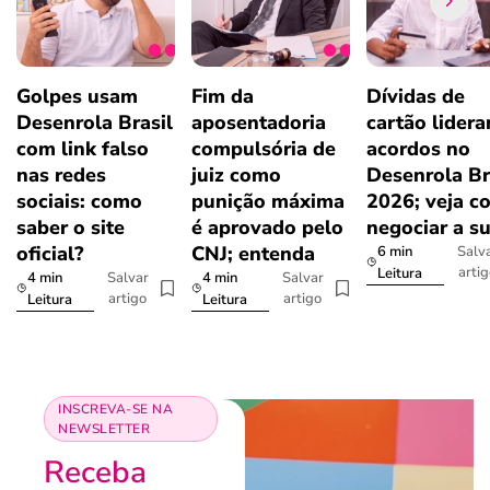
Golpes usam
Fim da
Dívidas de
Desenrola Brasil
aposentadoria
cartão lider
com link falso
compulsória de
acordos no
nas redes
juiz como
Desenrola Br
sociais: como
punição máxima
2026; veja c
saber o site
é aprovado pelo
negociar a s
oficial?
CNJ; entenda
6 min
Salv
arti
Leitura
4 min
4 min
Salvar
Salvar
artigo
artigo
Leitura
Leitura
INSCREVA-SE NA
NEWSLETTER
Receba