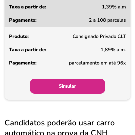
1,39% a.m
Taxa
2 a 108 parcelas
a
partir
Consignado Privado CLT
de
1,89% a.m.
Pagamento
parcelamento em até 96x
Simular
Candidatos poderão usar carro
automático na prova da CNH