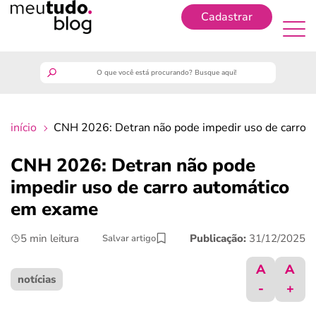
Cadastrar
Cadastrar
meutudo
início
CNH 2026: Detran não pode impedir uso de carro 
guia do trabalhador
CNH 2026: Detran não pode
finanças
impedir uso de carro automático
em exame
benefícios
5 min leitura
Publicação:
31/12/2025
Salvar artigo
crédito fácil
A
A
notícias
-
+
últimas notícias