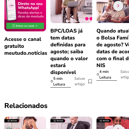
BPC/LOAS já
Quando atual
tem datas
o Bolsa Famí
Acesse o canal
definidas para
de agosto? V
gratuito
agosto; saiba
datas de aco
meutudo.notícias
quando o valor
com o final 
estará
NIS
disponível
4 min
Salv
arti
Leitura
5 min
Salvar
artigo
Leitura
Relacionados