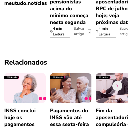
pensionistas
aposentadori
meutudo.notícias
acima do
BPC de julho
mínimo começa
hoje; veja
nesta segunda
próximas dat
4 min
4 min
Salvar
Salv
artigo
arti
Leitura
Leitura
Relacionados
INSS conclui
Pagamentos do
Fim da
hoje os
INSS vão até
aposentador
pagamentos
essa sexta-feira
compulsória