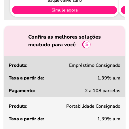
Saque-Aniversário
Simule agora
Confira as melhores soluções
meutudo para você
Produto
Empréstimo Consignado
1,39% a.m
Taxa
2 a 108 parcelas
a
partir
Portabilidade Consignado
de
1,39% a.m
Pagamento