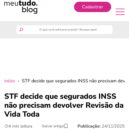
Cadastrar
Cadastrar
meutudo
guia do trabalhador
finanças
início
STF decide que segurados INSS não precisam devol
benefícios
STF decide que segurados INSS
não precisam devolver Revisão da
crédito fácil
Vida Toda
últimas notícias
4 min leitura
Publicação:
24/11/2025
Salvar artigo