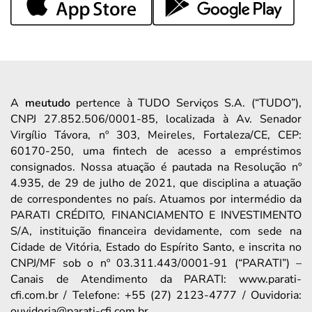
A
meutudo
pertence à TUDO Serviços S.A. (“TUDO”),
CNPJ 27.852.506/0001-85, localizada à Av. Senador
Virgílio Távora, nº 303, Meireles, Fortaleza/CE, CEP:
60170-250, uma fintech de acesso a empréstimos
consignados. Nossa atuação é pautada na Resolução nº
4.935, de 29 de julho de 2021, que disciplina a atuação
de correspondentes no país. Atuamos por intermédio da
PARATI CRÉDITO, FINANCIAMENTO E INVESTIMENTO
S/A, instituição financeira devidamente, com sede na
Cidade de Vitória, Estado do Espírito Santo, e inscrita no
CNPJ/MF sob o nº 03.311.443/0001-91 (“PARATI”) –
Canais de Atendimento da PARATI: www.parati-
cfi.com.br / Telefone: +55 (27) 2123-4777 / Ouvidoria:
ouvidoria@parati-cfi.com.br.