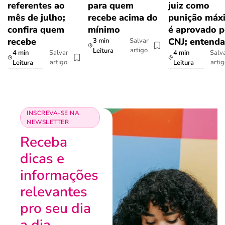
referentes ao
para quem
juiz como
mês de julho;
recebe acima do
punição máx
confira quem
mínimo
é aprovado p
recebe
CNJ; entenda
3 min
Salvar
artigo
Leitura
4 min
4 min
Salvar
Salv
artigo
arti
Leitura
Leitura
INSCREVA-SE NA
NEWSLETTER
Receba
dicas e
informações
relevantes
pro seu dia
a dia