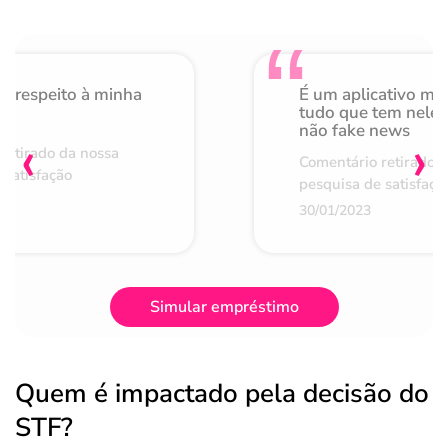
o respeito à minha
É um aplicativo mu
de
tudo que tem nele 
não fake news
‹
›
retirado da nossa
Comentário retirado 
 satisfação
pesquisa de satisfaçã
30/01/2023
Simular empréstimo
Quem é impactado pela decisão do
STF?