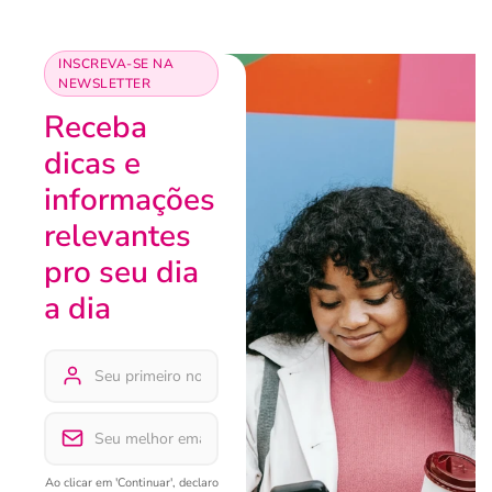
INSCREVA-SE NA
NEWSLETTER
Receba
dicas e
informações
relevantes
pro seu dia
a dia
Ao clicar em 'Continuar', declaro