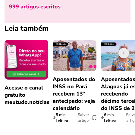
999 artigos escritos
Leia também
Aposentados do
Aposentados
INSS no Pará
Alagoas já e
Acesse o canal
recebem 13º
recebendo
gratuito
antecipado; veja
décimo terce
meutudo.notícias
calendário
do INSS de 
5 min
6 min
Salvar
Salv
artigo
arti
Leitura
Leitura