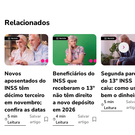
Relacionados
Novos
Beneficiários do
Segunda par
aposentados do
INSS que
do 13º INSS
INSS têm
receberam o 13º
caiu: como u
décimo terceiro
não têm direito
bem o dinhei
em novembro;
a novo depósito
5 min
Salv
arti
Leitura
confira as datas
em 2026
5 min
4 min
Salvar
Salvar
artigo
artigo
Leitura
Leitura