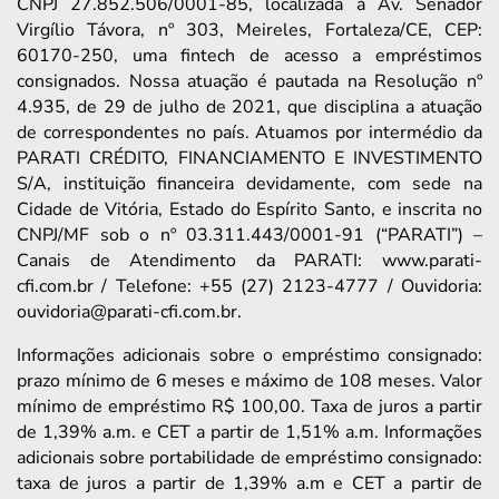
CNPJ 27.852.506/0001-85, localizada à Av. Senador
Virgílio Távora, nº 303, Meireles, Fortaleza/CE, CEP:
60170-250, uma fintech de acesso a empréstimos
consignados. Nossa atuação é pautada na Resolução nº
4.935, de 29 de julho de 2021, que disciplina a atuação
de correspondentes no país. Atuamos por intermédio da
PARATI CRÉDITO, FINANCIAMENTO E INVESTIMENTO
S/A, instituição financeira devidamente, com sede na
Cidade de Vitória, Estado do Espírito Santo, e inscrita no
CNPJ/MF sob o nº 03.311.443/0001-91 (“PARATI”) –
Canais de Atendimento da PARATI: www.parati-
cfi.com.br / Telefone: +55 (27) 2123-4777 / Ouvidoria:
ouvidoria@parati-cfi.com.br.
Informações adicionais sobre o empréstimo consignado:
prazo mínimo de 6 meses e máximo de 108 meses. Valor
mínimo de empréstimo R$ 100,00. Taxa de juros a partir
de 1,39% a.m. e CET a partir de 1,51% a.m. Informações
adicionais sobre portabilidade de empréstimo consignado:
taxa de juros a partir de 1,39% a.m e CET a partir de