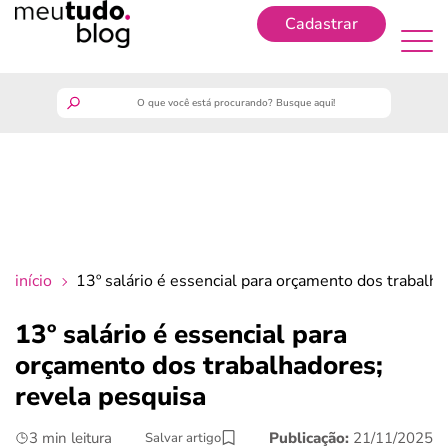
Cadastrar
Cadastrar
meutudo
guia do trabalhador
finanças
início
13º salário é essencial para orçamento dos trabalha
benefícios
13º salário é essencial para
orçamento dos trabalhadores;
crédito fácil
revela pesquisa
últimas notícias
3 min leitura
Publicação:
21/11/2025
Salvar artigo