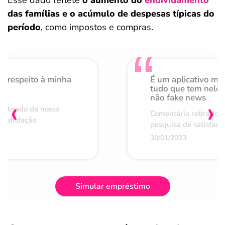
das famílias e o acúmulo de despesas típicas do
período
, como impostos e compras.
o respeito à minha
É um aplicativo mu
de
tudo que tem nele 
não fake news
‹
›
retirado da nossa
Comentário retirado 
 satisfação
pesquisa de satisfaçã
30/01/2023
Simular empréstimo