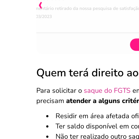
‹
Comentário retirado da nossa pesquisa de satisfaçã
07/03/2023
Quem terá direito a
Para solicitar o
saque do FGTS
em
precisam
atender a alguns crité
Residir em área afetada of
Ter saldo disponível em co
Não ter realizado outro s