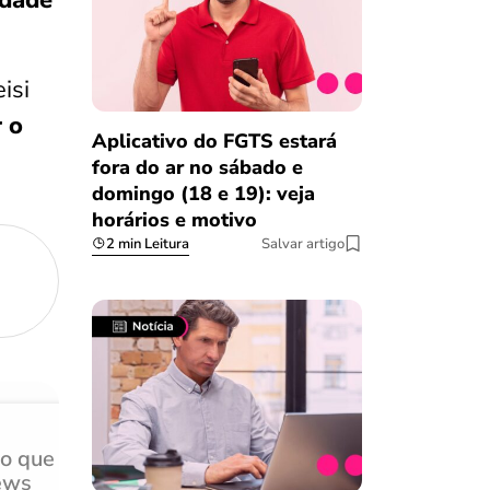
idade
isi
r o
Aplicativo do FGTS estará
fora do ar no sábado e
domingo (18 e 19): veja
horários e motivo
2 min Leitura
Salvar artigo
do que
Achei muito rápido, sem 
ews
burocracia