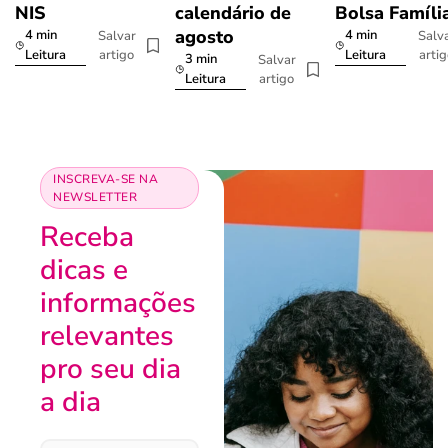
NIS
calendário de
Bolsa Famíli
agosto
4 min
4 min
Salvar
Salv
artigo
arti
Leitura
Leitura
3 min
Salvar
artigo
Leitura
INSCREVA-SE NA
NEWSLETTER
Receba
dicas e
informações
relevantes
pro seu dia
a dia