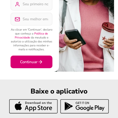
Ao clicar em 'Continuar', declaro
que conheço a
Política de
Privacidade
da meutudo e
autorizo a utilização das minhas
informações para receber e-
mails e notificações.
Continuar
Baixe o aplicativo