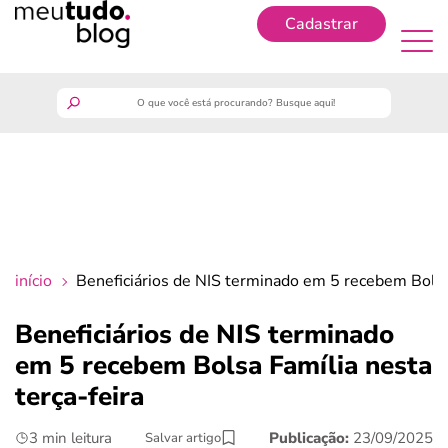
Cadastrar
Cadastrar
meutudo
guia do trabalhador
finanças
início
Beneficiários de NIS terminado em 5 recebem Bolsa 
benefícios
Beneficiários de NIS terminado
em 5 recebem Bolsa Família nesta
crédito fácil
terça-feira
últimas notícias
3 min leitura
Publicação:
23/09/2025
Salvar artigo