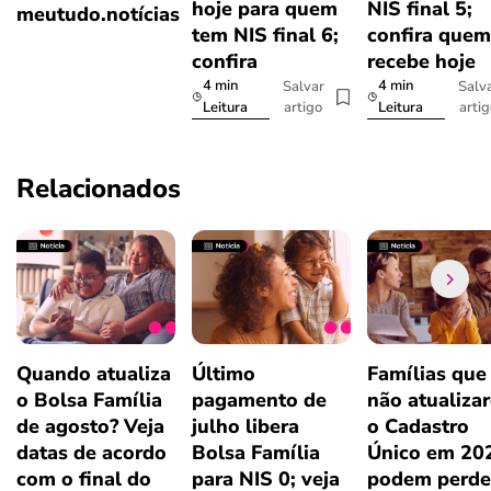
hoje para quem
NIS final 5;
meutudo.notícias
tem NIS final 6;
confira quem
confira
recebe hoje
4 min
4 min
Salvar
Salv
artigo
arti
Leitura
Leitura
Relacionados
Quando atualiza
Último
Famílias que
o Bolsa Família
pagamento de
não atualiza
de agosto? Veja
julho libera
o Cadastro
datas de acordo
Bolsa Família
Único em 20
com o final do
para NIS 0; veja
podem perde