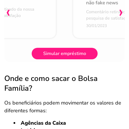
não fake news
‹
›
retirado da nossa
Comentário retirado 
 satisfação
pesquisa de satisfaçã
30/01/2023
Simular empréstimo
Onde e como sacar o Bolsa
Família?
Os beneficiários podem movimentar os valores de
diferentes formas:
Agências da Caixa