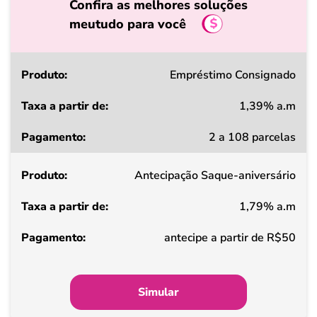
Confira as melhores soluções
meutudo para você
Produto
Empréstimo Consignado
1,39% a.m
Taxa
2 a 108 parcelas
a
partir
Antecipação Saque-aniversário
de
1,79% a.m
Pagamento
antecipe a partir de R$50
Simular