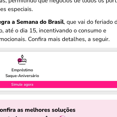
as, permitindo que negócios de todos os port
s especiais.
tegra a Semana do Brasil
, que vai do feriado 
, até o dia 15, incentivando o consumo e
ionais. Confira mais detalhes, a seguir.
Empréstimo
Saque-Aniversário
Simule agora
onfira as melhores soluções