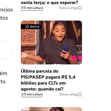
nesta terça; o que esperar?
5 min Leitura
Salvar artigo
úncios
utos
Última parcela do
bém
PIS/PASEP pagará R$ 5,4
nto
bilhões para CLTs em
agosto; quando cai?
5 min Leitura
Salvar artigo