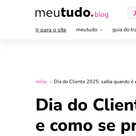
Ir para o site
meutudo
guia do t
início
Dia do Cliente 2025: saiba quando é 
Dia do Clien
e como se pr