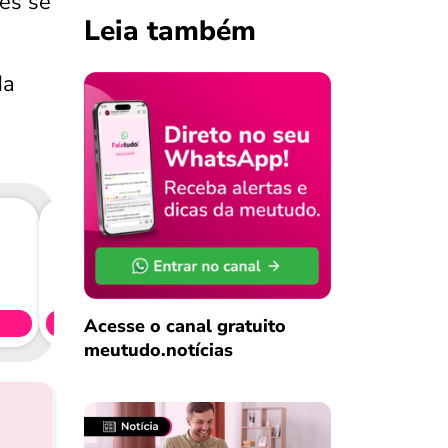
es se
Leia também
da
Consig
CL
Acesse o canal gratuito
Simule 
meutudo.notícias