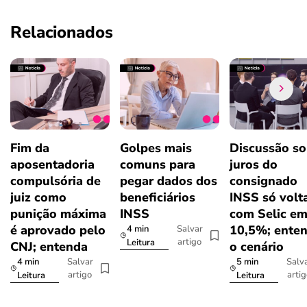
Relacionados
Fim da
Golpes mais
Discussão so
aposentadoria
comuns para
juros do
compulsória de
pegar dados dos
consignado
juiz como
beneficiários
INSS só volt
punição máxima
INSS
com Selic e
é aprovado pelo
10,5%; ente
4 min
Salvar
artigo
Leitura
CNJ; entenda
o cenário
4 min
5 min
Salvar
Salv
artigo
arti
Leitura
Leitura