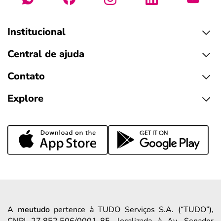
Institucional
Central de ajuda
Contato
Explore
A
meutudo
pertence à TUDO Serviços S.A. (“TUDO”),
CNPJ 27.852.506/0001-85, localizada à Av. Senador