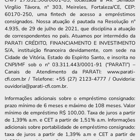
Virgílio Távora, nº 303, Meireles, Fortaleza/CE, CEP:
60170-250, uma fintech de acesso a empréstimos
consignados. Nossa atuação é pautada na Resolução nº
4.935, de 29 de julho de 2021, que disciplina a atuação
de correspondentes no país. Atuamos por intermédio da
PARATI CRÉDITO, FINANCIAMENTO E INVESTIMENTO
S/A, instituição financeira devidamente, com sede na
Cidade de Vitória, Estado do Espírito Santo, e inscrita no
CNPJ/MF sob o nº 03.311.443/0001-91 (“PARATI”) –
Canais de Atendimento da PARATI: www.parati-
cfi.com.br / Telefone: +55 (27) 2123-4777 / Ouvidoria:
ouvidoria@parati-cfi.com.br.
Informações adicionais sobre o empréstimo consignado:
prazo mínimo de 6 meses e máximo de 108 meses. Valor
mínimo de empréstimo R$ 100,00. Taxa de juros a partir
de 1,39% a.m. e CET a partir de 1,51% a.m. Informações
adicionais sobre portabilidade de empréstimo consignado:
taxa de juros a partir de 1,39% a.m e CET a partir de