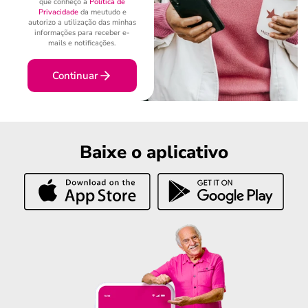
que conheço a
Política de
Privacidade
da meutudo e
autorizo a utilização das minhas
informações para receber e-
mails e notificações.
Continuar
Baixe o aplicativo