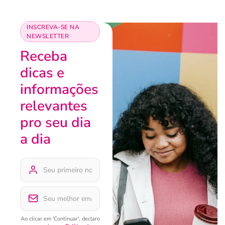
INSCREVA-SE NA
NEWSLETTER
Receba
dicas e
informações
relevantes
pro seu dia
a dia
Ao clicar em 'Continuar', declaro