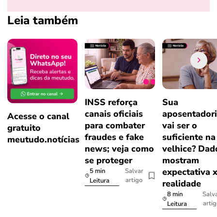
Leia também
INSS reforça
Sua
canais oficiais
aposentador
Acesse o canal
para combater
vai ser o
gratuito
fraudes e fake
suficiente na
meutudo.notícias
news; veja como
velhice? Dad
se proteger
mostram
expectativa 
5 min
Salvar
artigo
Leitura
realidade
8 min
Salv
arti
Leitura