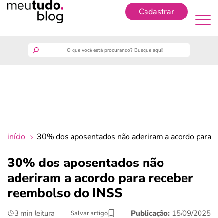
Cadastrar
Cadastrar
meutudo
guia do trabalhador
finanças
início
30% dos aposentados não aderiram a acordo para 
benefícios
30% dos aposentados não
aderiram a acordo para receber
crédito fácil
reembolso do INSS
últimas notícias
3 min leitura
Publicação:
15/09/2025
Salvar artigo