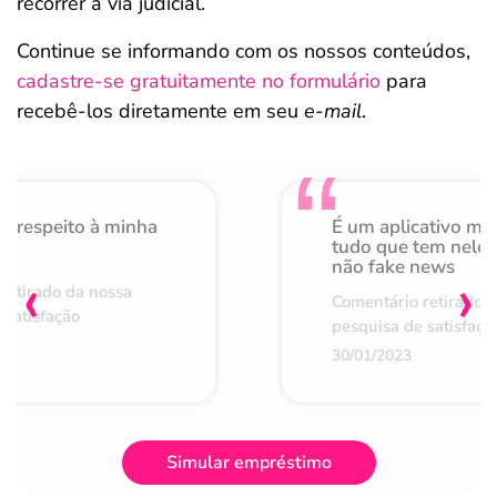
recorrer à via judicial.
Continue se informando com os nossos conteúdos,
cadastre-se gratuitamente no formulário
para
recebê-los diretamente em seu
e-mail
.
o respeito à minha
É um aplicativo mu
de
tudo que tem nele 
não fake news
‹
›
retirado da nossa
Comentário retirado 
 satisfação
pesquisa de satisfaçã
30/01/2023
Simular empréstimo