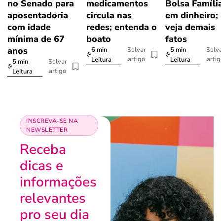
no Senado para
medicamentos
Bolsa Famíli
aposentadoria
circula nas
em dinheiro;
com idade
redes; entenda o
veja demais
mínima de 67
boato
fatos
anos
6 min
5 min
Salvar
Salv
artigo
arti
Leitura
Leitura
5 min
Salvar
artigo
Leitura
INSCREVA-SE NA
NEWSLETTER
Receba
dicas e
informações
relevantes
pro seu dia