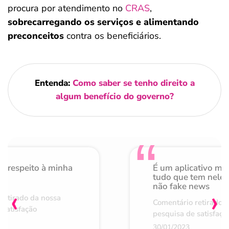
procura por atendimento no
CRAS
,
sobrecarregando os serviços e alimentando
preconceitos
contra os beneficiários.
Entenda:
Como saber se tenho direito a
algum benefício do governo?
o respeito à minha
É um aplicativo mu
de
tudo que tem nele 
não fake news
‹
›
retirado da nossa
Comentário retirado 
 satisfação
pesquisa de satisfaçã
30/01/2023