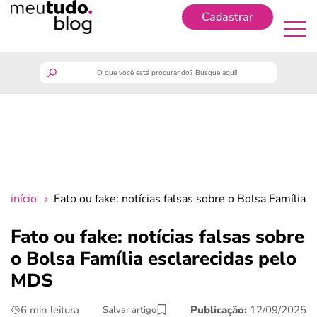
Cadastrar
Cadastrar
meutudo
guia do trabalhador
finanças
início
Fato ou fake: notícias falsas sobre o Bolsa Família
benefícios
Fato ou fake: notícias falsas sobre
o Bolsa Família esclarecidas pelo
crédito fácil
MDS
últimas notícias
6 min leitura
Publicação:
12/09/2025
Salvar artigo