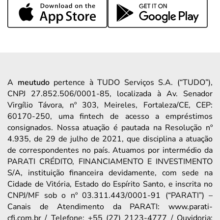
A
meutudo
pertence à TUDO Serviços S.A. (“TUDO”),
CNPJ 27.852.506/0001-85, localizada à Av. Senador
Virgílio Távora, nº 303, Meireles, Fortaleza/CE, CEP:
60170-250, uma fintech de acesso a empréstimos
consignados. Nossa atuação é pautada na Resolução nº
4.935, de 29 de julho de 2021, que disciplina a atuação
de correspondentes no país. Atuamos por intermédio da
PARATI CRÉDITO, FINANCIAMENTO E INVESTIMENTO
S/A, instituição financeira devidamente, com sede na
Cidade de Vitória, Estado do Espírito Santo, e inscrita no
CNPJ/MF sob o nº 03.311.443/0001-91 (“PARATI”) –
Canais de Atendimento da PARATI: www.parati-
cfi.com.br / Telefone: +55 (27) 2123-4777 / Ouvidoria: