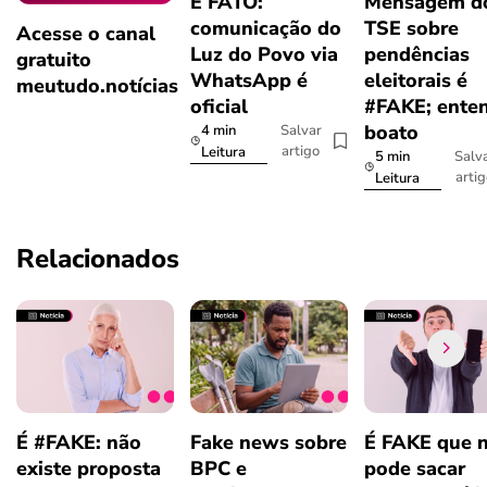
É FATO:
Mensagem d
comunicação do
TSE sobre
Acesse o canal
Luz do Povo via
pendências
gratuito
WhatsApp é
eleitorais é
meutudo.notícias
oficial
#FAKE; ente
boato
4 min
Salvar
artigo
Leitura
5 min
Salv
arti
Leitura
Relacionados
É #FAKE: não
Fake news sobre
É FAKE que 
existe proposta
BPC e
pode sacar