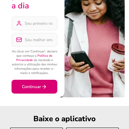
a dia
Ao clicar em 'Continuar', declaro
que conheço a
Política de
Privacidade
da meutudo e
autorizo a utilização das minhas
informações para receber e-
mails e notificações.
Continuar
Baixe o aplicativo