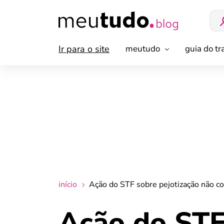
Ir para o site
meutudo
guia do t
início
Ação do STF sobre pejotização não co
Ação do STF