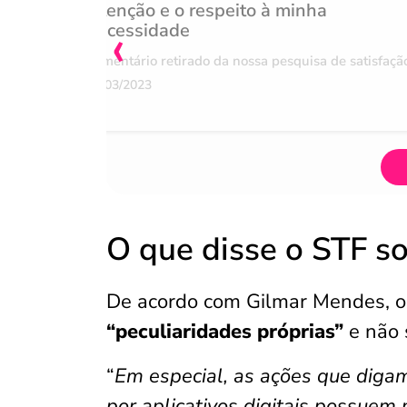
Atenção e o respeito à minha
‹
necessidade
Comentário retirado da nossa pesquisa de satisfaçã
07/03/2023
O que disse o STF so
De acordo com Gilmar Mendes, os
“peculiaridades próprias”
e não 
“
Em especial, as ações que digam
por aplicativos digitais possuem 