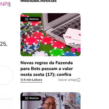
meutudo.notícias
NPJ
)
25,
Novas regras da Fazenda
para Bets passam a valer
nesta sexta (17); confira
4 min Leitura
Salvar artigo