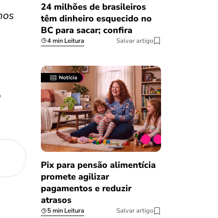
24 milhões de brasileiros
mos
têm dinheiro esquecido no
BC para sacar; confira
4 min Leitura
Salvar artigo
b
Pix para pensão alimentícia
promete agilizar
pagamentos e reduzir
atrasos
5 min Leitura
Salvar artigo