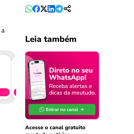
 a
Leia também
Consig
CL
Simule 
Acesse o canal gratuito