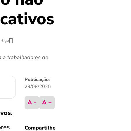
cativos
artigo
a a trabalhadores de
Publicação:
29/08/2025
A -
A +
ivos
.
ores
Compartilhe