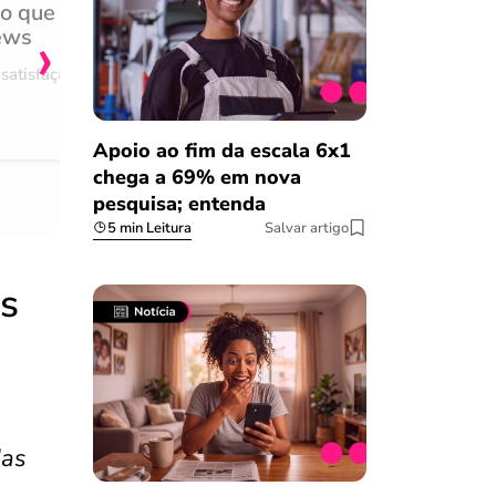
do que
Achei muito rápido, sem 
›
ews
burocracia
satisfação
Comentário retirado da nossa pes
08/03/2023
Apoio ao fim da escala 6x1
chega a 69% em nova
pesquisa; entenda
5 min Leitura
Salvar artigo
os
das