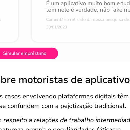
É um aplicativo muito bom e tu
tem nele é verdade, não fake n
o
Comentário retirado da nossa pesquisa de 
30/01/2023
Simular empréstimo
bre motoristas de aplicativ
 casos envolvendo plataformas digitais têm
se confundem com a pejotização tradicional.
 respeito a relações de trabalho intermedia
natureza própria e peculiaridades fáticas e