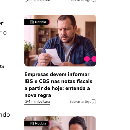
5 min Leitura
Salvar artigo
or
r o
os
Empresas devem informar
IBS e CBS nas notas fiscais
a partir de hoje; entenda a
nova regra
4 min Leitura
Salvar artigo
ando