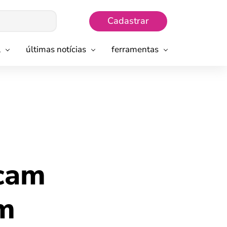
Cadastrar
l
últimas notícias
ferramentas
icam
em