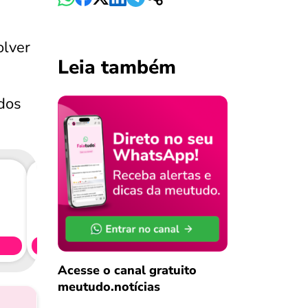
olver
Leia também
dos
Consig
CL
Simule 
Acesse o canal gratuito
meutudo.notícias