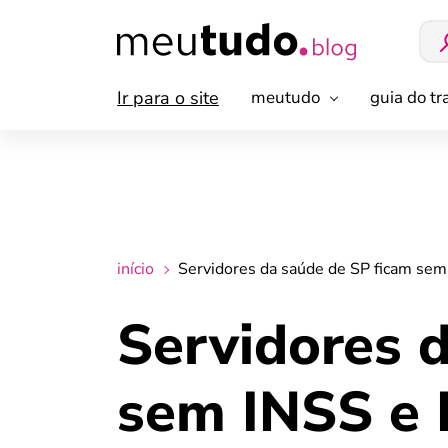
Ir para o site
meutudo
guia do t
início
Servidores da saúde de SP ficam se
Servidores 
sem INSS e 