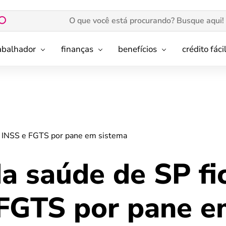
rabalhador
finanças
benefícios
crédito fáci
m INSS e FGTS por pane em sistema
da saúde de SP f
FGTS por pane 