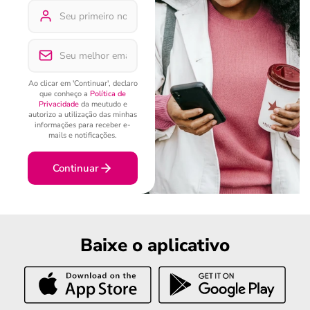
Ao clicar em 'Continuar', declaro
que conheço a
Política de
Privacidade
da meutudo e
autorizo a utilização das minhas
informações para receber e-
mails e notificações.
Continuar
Baixe o aplicativo