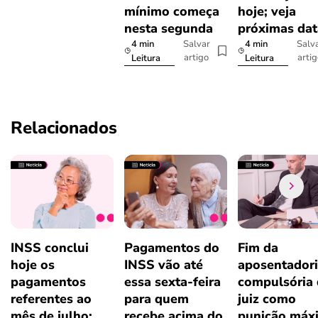
mínimo começa
hoje; veja
nesta segunda
próximas dat
4 min
4 min
Salvar
Salv
artigo
arti
Leitura
Leitura
Relacionados
INSS conclui
Pagamentos do
Fim da
hoje os
INSS vão até
aposentador
pagamentos
essa sexta-feira
compulsória
referentes ao
para quem
juiz como
mês de julho;
recebe acima do
punição máx