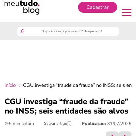
Cadastrar
Cadastrar
meutudo
guia do trabalhador
finanças
início
CGU investiga “fraude da fraude” no INSS; seis ent
benefícios
CGU investiga “fraude da fraude”
no INSS; seis entidades são alvos
crédito fácil
5 min leitura
Publicação:
31/07/2025
Salvar artigo
últimas notícias