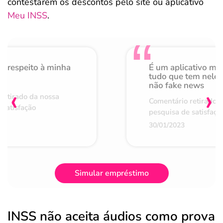
contestarem os descontos pelo site ou aplicativo
Meu INSS
.
o respeito à minha
É um aplicativo mu
de
tudo que tem nele 
não fake news
‹
›
retirado da nossa
Comentário retirado 
 satisfação
pesquisa de satisfaçã
30/01/2023
Simular empréstimo
INSS não aceita áudios como prova