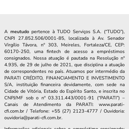
A
meutudo
pertence à TUDO Serviços S.A. (“TUDO”),
CNPJ 27.852.506/0001-85, localizada à Av. Senador
Virgílio Távora, nº 303, Meireles, Fortaleza/CE, CEP:
60170-250, uma fintech de acesso a empréstimos
consignados. Nossa atuação é pautada na Resolução nº
4.935, de 29 de julho de 2021, que disciplina a atuação
de correspondentes no país. Atuamos por intermédio da
PARATI CRÉDITO, FINANCIAMENTO E INVESTIMENTO
S/A, instituição financeira devidamente, com sede na
Cidade de Vitória, Estado do Espírito Santo, e inscrita no
CNPJ/MF sob o nº 03.311.443/0001-91 (“PARATI”) –
Canais de Atendimento da PARATI: www.parati-
cfi.com.br / Telefone: +55 (27) 2123-4777 / Ouvidoria:
ouvidoria@parati-cfi.com.br.
Informações adicionais sobre o empréstimo consignado: