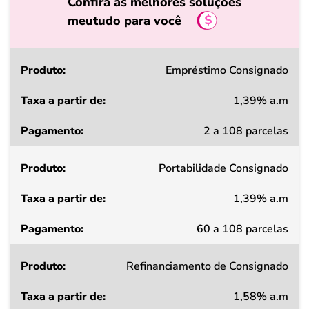
Confira as melhores soluções
meutudo para você
Produto
Empréstimo Consignado
1,39% a.m
Taxa
2 a 108 parcelas
a
partir
Portabilidade Consignado
de
1,39% a.m
Pagamento
60 a 108 parcelas
Refinanciamento de Consignado
1,58% a.m