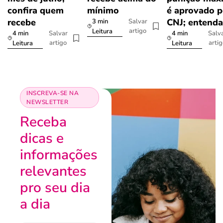
confira quem
mínimo
é aprovado p
recebe
CNJ; entenda
3 min
Salvar
artigo
Leitura
4 min
4 min
Salvar
Salv
artigo
arti
Leitura
Leitura
INSCREVA-SE NA
NEWSLETTER
Receba
dicas e
informações
relevantes
pro seu dia
a dia