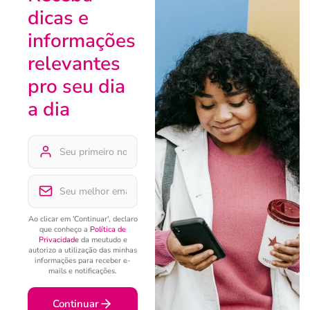
dicas e
informações
relevantes
pro seu dia
a dia
Ao clicar em 'Continuar', declaro
que conheço a
Política de
Privacidade
da meutudo e
autorizo a utilização das minhas
informações para receber e-
mails e notificações.
Continuar