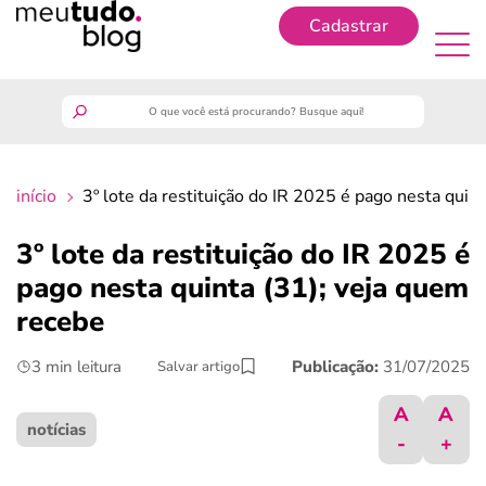
Cadastrar
Cadastrar
meutudo
início
3º lote da restituição do IR 2025 é pago nesta quin
guia do trabalhador
3º lote da restituição do IR 2025 é
finanças
pago nesta quinta (31); veja quem
recebe
benefícios
3 min leitura
Publicação:
31/07/2025
Salvar artigo
crédito fácil
A
A
notícias
-
+
últimas notícias