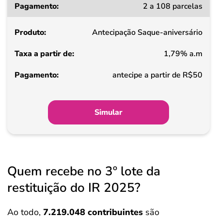
2 a 108 parcelas
a
partir
Antecipação Saque-aniversário
de
1,79% a.m
Pagamento
antecipe a partir de R$50
Simular
Quem recebe no 3º lote da
restituição do IR 2025?
Ao todo,
7.219.048 contribuintes
são