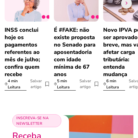
INSS conclui
É #FAKE: não
Novo IPVA p
hoje os
existe proposta
ser aprovad
pagamentos
no Senado para
breve, mas v
referentes ao
aposentadoria
afetar carga
mês de julho;
com idade
tributária:
confira quem
mínima de 67
entenda
recebe
anos
mudança
4 min
5 min
6 min
Salvar
Salvar
Salv
artigo
artigo
arti
Leitura
Leitura
Leitura
INSCREVA-SE NA
NEWSLETTER
Receba