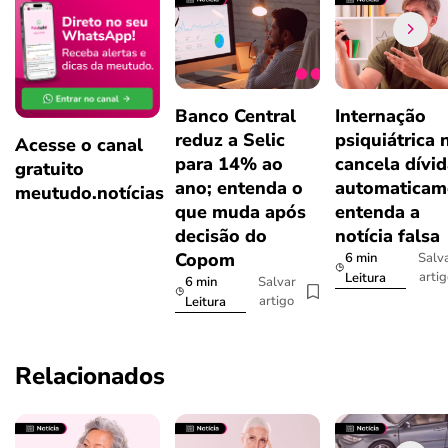
Banco Central
Internação
reduz a Selic
psiquiátrica 
Acesse o canal
para 14% ao
cancela dívi
gratuito
ano; entenda o
automaticam
meutudo.notícias
que muda após
entenda a
decisão do
notícia falsa
Copom
6 min
Salv
arti
Leitura
6 min
Salvar
artigo
Leitura
Relacionados