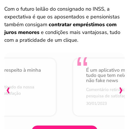
Com o futuro leilão do consignado no INSS, a
expectativa é que os aposentados e pensionistas
também consigam
contratar empréstimos com
juros menores
e condições mais vantajosas, tudo
com a praticidade de um clique.
o respeito à minha
É um aplicativo mu
de
tudo que tem nele 
não fake news
‹
›
retirado da nossa
Comentário retirado 
 satisfação
pesquisa de satisfaçã
30/01/2023