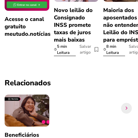
Novo leilão do
Maioria dos
Consignado
aposentados
Acesse o canal
INSS promete
não entende
gratuito
taxas de juros
Leilão do IN
meutudo.notícias
mais baixas
para emprés
5 min
8 min
Salvar
Salv
artigo
arti
Leitura
Leitura
Relacionados
Beneficiários