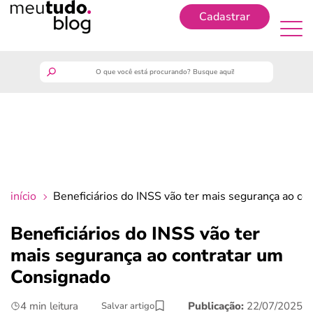
Cadastrar
Cadastrar
meutudo
guia do trabalhador
finanças
início
Beneficiários do INSS vão ter mais segurança ao c
benefícios
Beneficiários do INSS vão ter
mais segurança ao contratar um
crédito fácil
Consignado
últimas notícias
4 min leitura
Publicação:
22/07/2025
Salvar artigo