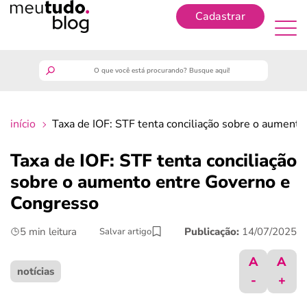
Cadastrar
Cadastrar
meutudo
início
Taxa de IOF: STF tenta conciliação sobre o aument
guia do trabalhador
Taxa de IOF: STF tenta conciliação
finanças
sobre o aumento entre Governo e
Congresso
benefícios
5 min leitura
Publicação:
14/07/2025
Salvar artigo
crédito fácil
A
A
notícias
-
+
últimas notícias