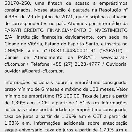
60170-250, uma fintech de acesso a empréstimos
consignados. Nossa atuação é pautada na Resolução nº
4.935, de 29 de julho de 2021, que disciplina a atuação
de correspondentes no país. Atuamos por intermédio da
PARATI CRÉDITO, FINANCIAMENTO E INVESTIMENTO
S/A, instituição financeira devidamente, com sede na
Cidade de Vitória, Estado do Espírito Santo, e inscrita no
CNPJ/MF sob o nº 03.311.443/0001-91 (“PARATI”) –
Canais de Atendimento da PARATI: www.parati-
cfi.com.br / Telefone: +55 (27) 2123-4777 / Ouvidoria:
ouvidoria@parati-cfi.com.br.
Informações adicionais sobre o empréstimo consignado:
prazo mínimo de 6 meses e máximo de 108 meses. Valor
mínimo de empréstimo R$ 100,00. Taxa de juros a partir
de 1,39% a.m. e CET a partir de 1,51% a.m. Informações
adicionais sobre portabilidade de empréstimo consignado:
taxa de juros a partir de 1,39% a.m e CET a partir de
1,63% a.m. Informações adicionais sobre antecipação
saque-aniversário: taxa de juros a partir de 1,79% a.m e