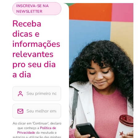
INSCREVA-SE NA
NEWSLETTER
Receba
dicas e
informações
relevantes
pro seu dia
a dia
Ao clicar em 'Continuar', declaro
que conheço a
Política de
Privacidade
da meutudo e
autorizo a utilização das minhas