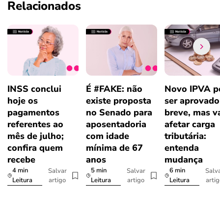
Relacionados
INSS conclui
É #FAKE: não
Novo IPVA p
hoje os
existe proposta
ser aprovad
pagamentos
no Senado para
breve, mas v
referentes ao
aposentadoria
afetar carga
mês de julho;
com idade
tributária:
confira quem
mínima de 67
entenda
recebe
anos
mudança
4 min
5 min
6 min
Salvar
Salvar
Salv
artigo
artigo
arti
Leitura
Leitura
Leitura