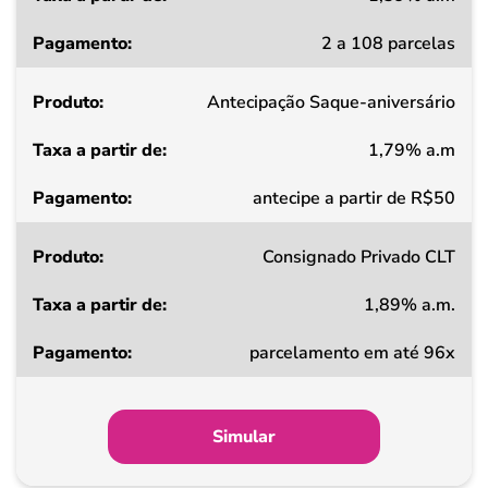
Taxa
2 a 108 parcelas
a
partir
Antecipação Saque-aniversário
de
1,79% a.m
Pagamento
antecipe a partir de R$50
Consignado Privado CLT
1,89% a.m.
parcelamento em até 96x
Simular